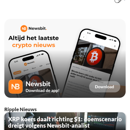
Ripple Nieuws
XRP koers daalt richting $1: doemscenario
dreigt volgens Newsbit-analist