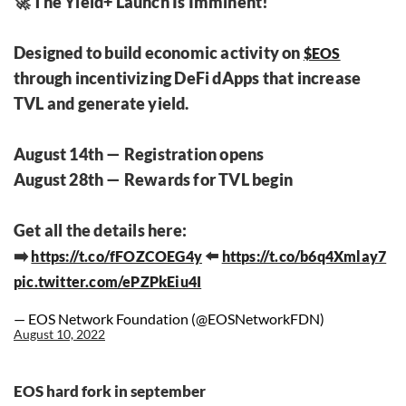
🚀 The Yield+ Launch Is Imminent!
Designed to build economic activity on
$EOS
through incentivizing DeFi dApps that increase
TVL and generate yield.
August 14th — Registration opens
August 28th — Rewards for TVL begin
Get all the details here:
➡️
⬅️
https://t.co/fFOZCOEG4y
https://t.co/b6q4Xmlay7
pic.twitter.com/ePZPkEiu4I
— EOS Network Foundation (@EOSNetworkFDN)
August 10, 2022
EOS hard fork in september