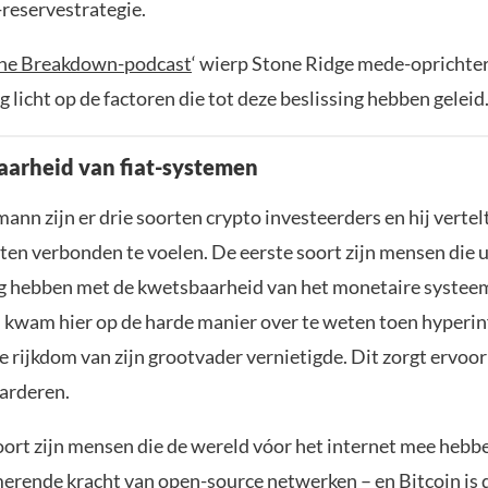
-reservestrategie.
he Breakdown-podcast
‘ wierp Stone Ridge mede-oprichte
licht op de factoren die tot deze beslissing hebben geleid
arheid van fiat-systemen
nn zijn er drie soorten crypto investeerders en hij vertel
rten verbonden te voelen. De eerste soort zijn mensen die u
g hebben met de kwetsbaarheid van het monetaire systeem
kwam hier op de harde manier over te weten toen hyperinfl
e rijkdom van zijn grootvader vernietigde. Dit zorgt ervoo
arderen.
ort zijn mensen die de wereld vóor het internet mee hebb
erende kracht van open-source netwerken – en
Bitcoin
is 