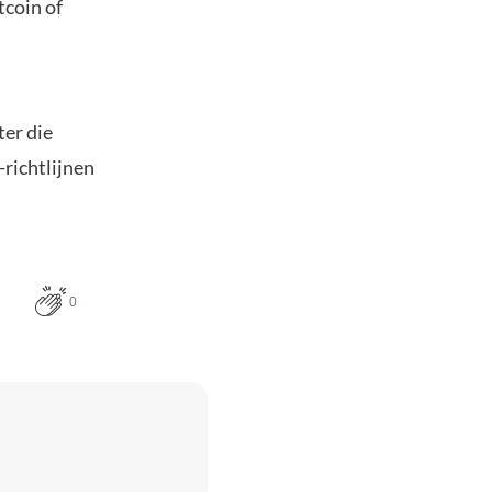
tcoin of
er die
-richtlijnen
0