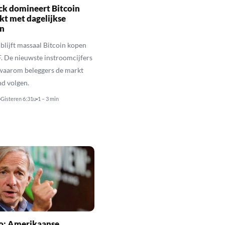
ck domineert Bitcoin
t met dagelijkse
n
blijft massaal Bitcoin kopen
TF. De nieuwste instroomcijfers
 waarom beleggers de markt
d volgen.
Gisteren 6:31u
1 – 3 min
io: Amerikaanse