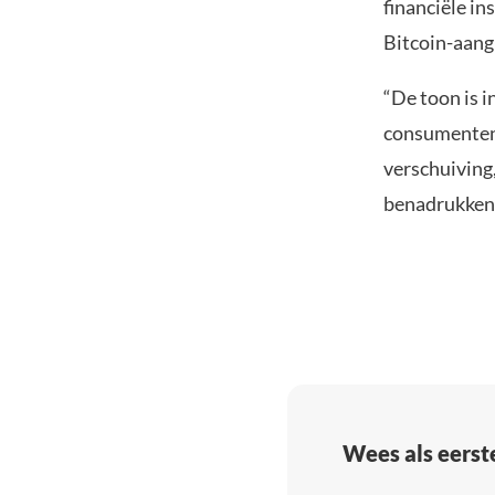
financiële in
Bitcoin-aang
“De toon is 
consumentenp
verschuiving,
benadrukken,
Wees als eerst