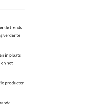
ende trends
g verder te
n in plaats
n en het
ële producten
taande