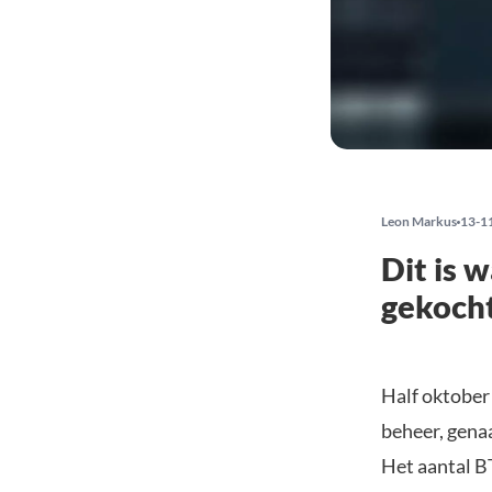
Leon Markus
13-1
Dit is 
gekoch
Half oktober
beheer, gena
Het aantal B