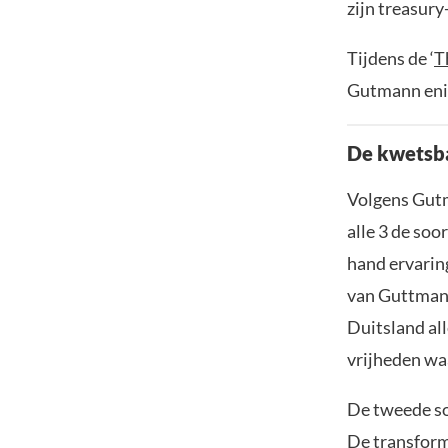
zijn treasury
Tijdens de ‘
T
Gutmann enig 
De kwetsba
Volgens Gutma
alle 3 de soo
hand ervarin
van Guttman 
Duitsland all
vrijheden wa
De tweede so
De transform