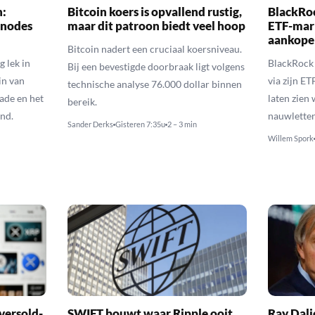
n:
Bitcoin koers is opvallend rustig,
BlackRo
-nodes
maar dit patroon biedt veel hoop
ETF-mark
aankope
Bitcoin nadert een cruciaal koersniveau.
 lek in
BlackRock 
Bij een bevestigde doorbraak ligt volgens
in van
via zijn E
technische analyse 76.000 dollar binnen
ade en het
laten zien
bereik.
end.
nauwletten
Sander Derks
Gisteren 7:35u
2 – 3 min
Willem Spork
versold-
SWIFT bouwt waar Ripple ooit
Ray Dal