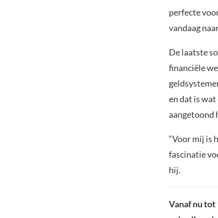
perfecte voor
vandaag naar
De laatste s
financiële we
geldsystemen
en dat is wat
aangetoond h
“Voor mij is 
fascinatie v
hij.
Vanaf nu tot