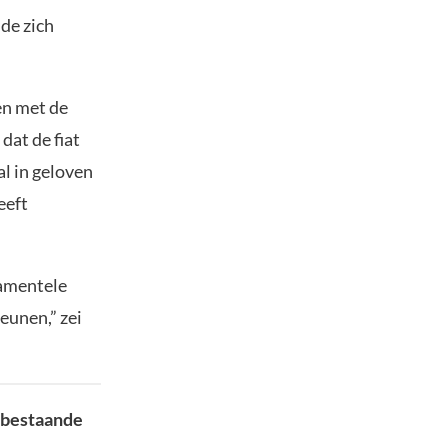
de zich
en met de
dat de fiat
l in geloven
eeft
damentele
eunen,” zei
n bestaande