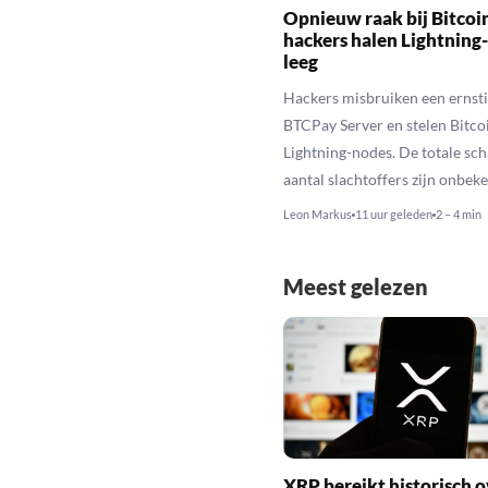
Opnieuw raak bij Bitcoi
hackers halen Lightning
leeg
Hackers misbruiken een ernstig
BTCPay Server en stelen Bitco
Lightning-nodes. De totale sch
aantal slachtoffers zijn onbek
Leon Markus
11 uur geleden
2 – 4 min
Meest gelezen
XRP bereikt historisch o