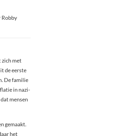
r Robby
.
t zich met
it de eerste
. De familie
atie in nazi-
r dat mensen
en gemaakt.
daar het