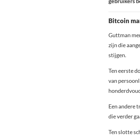
gebruikers b
Bitcoin ma
Guttman merk
zijn die aang
stijgen.
Ten eerste d
van persoonli
honderdvoud
Een andere t
die verder ga
Ten slotte s