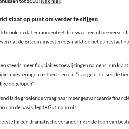
onussen tot $500!
Klik hier
.
rkt staat op punt om verder te stijgen
te ook op dat er momenteel drie waarneembare verschill
even dat de Bitcoin-investeringsmarkt op het punt staat no
oen steeds meer fiduciaires toewijzingen namens hun klante
jke investeringen te doen – en dat “is ergens tussen de tie
ige opgelopen”.
rend is de groeiende vraag naar meer geavanceerde financi
an dan de basis, legde Gutmann uit.
chetste hij een dramatische verandering in de toon van bes