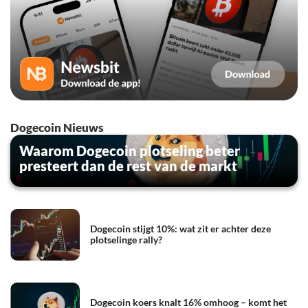
Dogecoin Nieuws
Waarom Dogecoin plotseling beter
presteert dan de rest van de markt
Dogecoin stijgt 10%: wat zit er achter deze
plotselinge rally?
Dogecoin koers knalt 16% omhoog – komt het