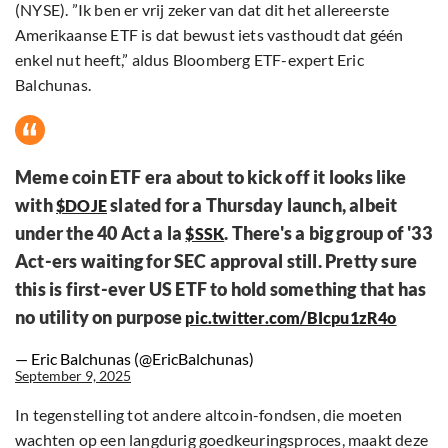
(NYSE). ”Ik ben er vrij zeker van dat dit het allereerste
Amerikaanse ETF is dat bewust iets vasthoudt dat géén
enkel nut heeft,” aldus Bloomberg ETF-expert Eric
Balchunas.
Meme coin ETF era about to kick off it looks like
with
slated for a Thursday launch, albeit
$DOJE
under the 40 Act a la
. There's a big group of '33
$SSK
Act-ers waiting for SEC approval still. Pretty sure
this is first-ever US ETF to hold something that has
no utility on purpose
pic.twitter.com/BIcpu1zR4o
— Eric Balchunas (@EricBalchunas)
September 9, 2025
In tegenstelling tot andere altcoin-fondsen, die moeten
wachten op een langdurig goedkeuringsproces, maakt deze