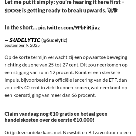
Let me put it simply: you’re hearing it here first –
is getting ready to break upwards. 🚀🐕
$DOGE
In the short…
pic.twitter.com/9PbFiRjiaz
— 𝙎𝙐𝘿𝙀𝙇𝙔𝙏𝙄𝘾 (@Sudelytic)
September 9, 2025
Op de korte termijn verwacht zij een opwaartse beweging
richting de zone van 25 tot 27 cent. Dit zou neerkomen op
een stijging van ruim 12 procent. Komt er een sterkere
impuls, bijvoorbeeld na officiële lancering van de ETF, dan
zou zelfs 40 cent in zicht kunnen komen, wat neerkomt op
een koersstijging van meer dan 66 procent.
Claim vandaag nog €10 gratis en betaal geen
handelskosten over de eerste €10.000!
Grijp deze unieke kans met Newsbit en Bitvavo door nu een