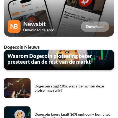
Dogecoin Nieuws
Waarom Dogecoin plotseling beter
presteert dan de rest van de markt
Dogecoin stijgt 10%: wat zit er achter deze
plotselinge rally?
Dogecoin koers knalt 16% omhoog – komt het