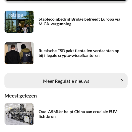
Stablecoinbedrijf Bridge betreedt Europa via
MiCA-vergunning
Russische FSB pakt tientallen verdachten op
bij illegale crypto-wisselkantoren
Meer Regulatie nieuws
Meest gelezen
Oud-ASML’er helpt China aan cruciale EUV-
lichtbron