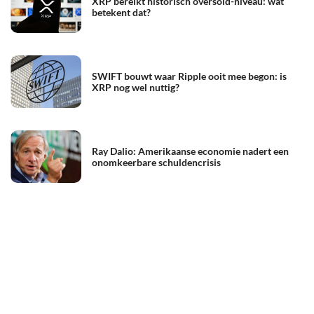
XRP bereikt historisch oversold-niveau: wat
betekent dat?
SWIFT bouwt waar Ripple ooit mee begon: is
XRP nog wel nuttig?
Ray Dalio: Amerikaanse economie nadert een
onomkeerbare schuldencrisis