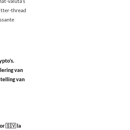
iat-valuta’s
witter-thread
essante
ypto’s.
lering van
telling van
or 🇸🇻 la