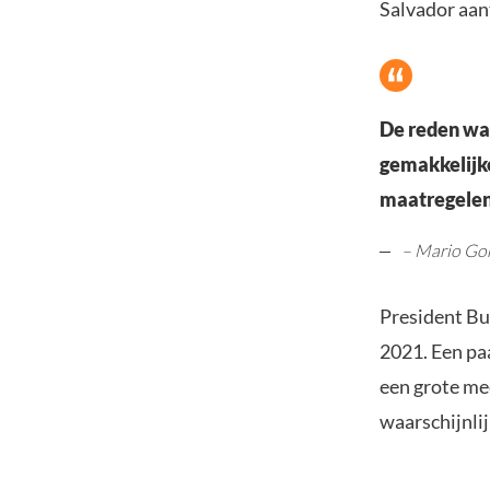
Salvador aan
De reden waa
gemakkelijke
maatregelen
– Mario G
President Bu
2021. Een pa
een grote me
waarschijnli