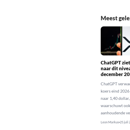
Meest gel
ChatGPT ziet
naar dit nive
december 2
ChatGPT verwac
koers eind 2026 
naar 1,40 dollar
waarschuwt ook
aanhoudende ve
Leon Markus
25 juli