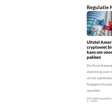
Regulatie 
Uitstel Amer
cryptowet bi
kans om voor
pakken
De Amerikaanse 
stemming over 
uit tot septemb
Singapore kunne
opvullen.
Erik Juffermans
één 
2 – 3 min