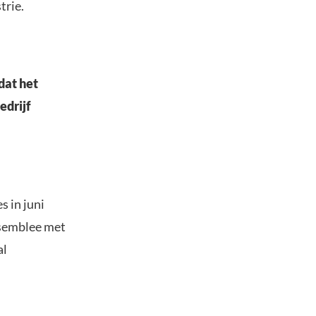
trie.
dat het
edrijf
 in juni
ssemblee met
al