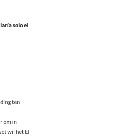
aría solo el
uding ten
r om in
et wil het El