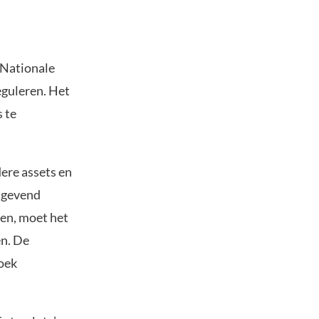
e Nationale
eguleren. Het
s te
ere assets en
elgevend
len, moet het
en. De
boek