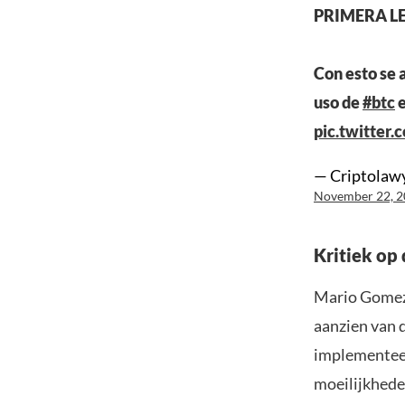
PRIMERA LE
Con esto se 
uso de
#btc
e
pic.twitte
— Criptolawy
November 22, 
Kritiek op
Mario Gomez,
aanzien van 
implementeer
moeilijkhede