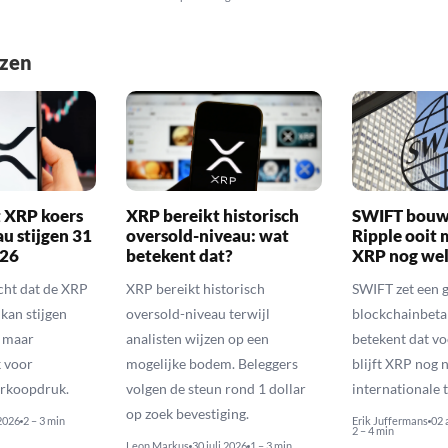
ezen
 XRP koers
XRP bereikt historisch
SWIFT bouw
au stijgen 31
oversold-niveau: wat
Ripple ooit 
026
betekent dat?
XRP nog wel
ht dat de XRP
XRP bereikt historisch
SWIFT zet een 
kan stijgen
oversold-niveau terwijl
blockchainbeta
, maar
analisten wijzen op een
betekent dat vo
 voor
mogelijke bodem. Beleggers
blijft XRP nog 
rkoopdruk.
volgen de steun rond 1 dollar
internationale 
op zoek bevestiging.
 2026
2 – 3 min
Erik Juffermans
02 
2 – 4 min
Leon Markus
30 juli 2026
1 – 3 min