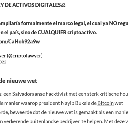
Y DE ACTIVOS DIGITALES⚖️
ampliaría formalmente el marco legal, el cual ya NO regul
n el país, sino de CUALQUIER criptoactivo.
r.com/CaHob92a9w
er (@criptolawyer)
2022
 de nieuwe wet
 een Salvadoraanse hacktivist met een sterk kritische ho
de manier waarop president Nayib Bukele de
Bitcoin
wet
de, beweerde dat de nieuwe wet is gemaakt als een manie
n verkerende buitenlandse bedrijven te helpen. Met deze w