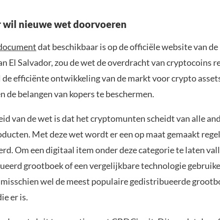
r wil nieuwe wet doorvoeren
document
dat beschikbaar is op de officiële website van d
n El Salvador, zou de wet de overdracht van cryptocoins r
l de efficiënte ontwikkeling van de markt voor crypto asset
n de belangen van kopers te beschermen.
id van de wet is dat het cryptomunten scheidt van alle and
roducten. Met deze wet wordt er een op maat gemaakt reg
rd. Om een digitaal item onder deze categorie te laten val
bueerd grootboek of een vergelijkbare technologie gebruik
s misschien wel de meest populaire gedistribueerde groot
e er is.