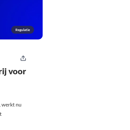
Regulatie
ij voor
, werkt nu
t