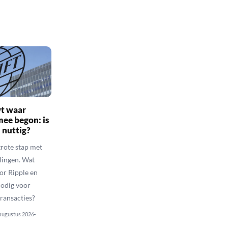
t waar
mee begon: is
 nuttig?
grote stap met
lingen. Wat
or Ripple en
nodig voor
transacties?
augustus 2026