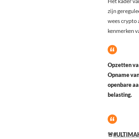
Het kader van
zijn geregule
wees crypto 
kenmerken va
Opzetten van
Opname van e
openbare aan
belasting.
🚨
#ULTIMA