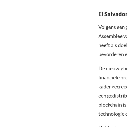
El Salvado
Volgens een
Assemblee va
heeft als doe
bevorderen e
De nieuwighe
financiële p
kader gecreëe
een gedistri
blockchain i
technologie di