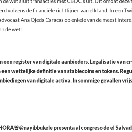
 de wet sluit transacties met CBDC’s uit. Dit omdat deze f
erd volgens de financiële richtlijnen van elk land. In een T
advocaat Ana Ojeda Caracas op enkele van de meest inter
n de wet:
 een register van digitale aanbieders. Legalisatie van cr
en wettelijke definitie van stablecoins en tokens. Regu
biedingen van digitale activa. In sommige gevallen vrijs
HORA
🚨
@nayibbukele
presenta al congreso de el Salvad