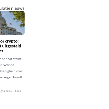
latie nieuws
or crypto:
 uitgesteld
er
 Senaat stemt
er over de
nenigheid over
belangen houdt
r geleden
2 – 4 min