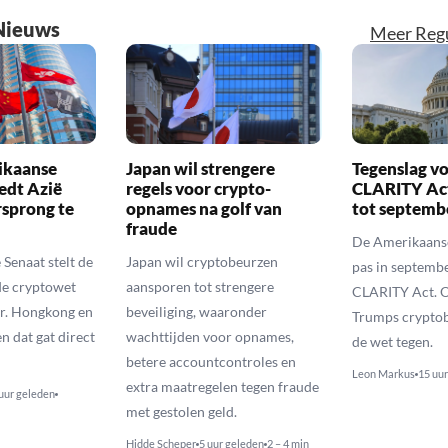
Nieuws
Meer Regu
ikaanse
Japan wil strengere
Tegenslag vo
edt Azië
regels voor crypto-
CLARITY Act
sprong te
opnames na golf van
tot septemb
fraude
De Amerikaanse
Senaat stelt de
Japan wil cryptobeurzen
pas in septemb
de cryptowet
aansporen tot strengere
CLARITY Act. O
er. Hongkong en
beveiliging, waaronder
Trumps crypto
n dat gat direct
wachttijden voor opnames,
de wet tegen.
betere accountcontroles en
Leon Markus
15 uu
extra maatregelen tegen fraude
uur geleden
met gestolen geld.
Hidde Scheper
5 uur geleden
2 – 4 min