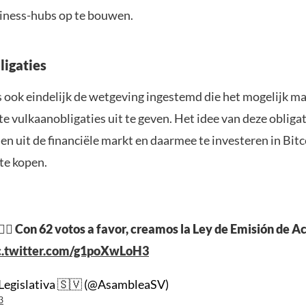
siness-hubs op te bouwen.
igaties
s ook eindelijk de wetgeving ingestemd die het mogelijk m
 vulkaanobligaties uit te geven. Het idee van deze obligat
len uit de financiële markt en daarmee te investeren in Bitc
te kopen.
✍🏻 Con 62 votos a favor, creamos la Ley de Emisión de A
c.twitter.com/g1poXwLoH3
Legislativa 🇸🇻 (@AsambleaSV)
3