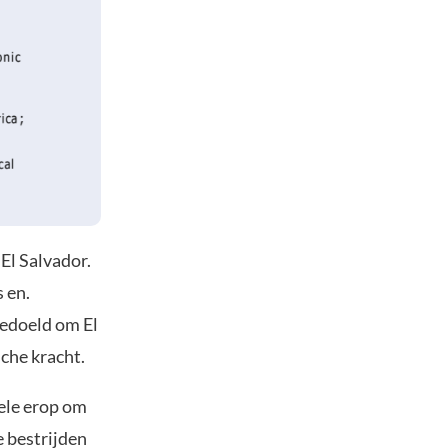
 El Salvador.
 en.
bedoeld om El
che kracht.
ele erop om
e bestrijden