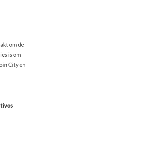
aakt om de
ies is om
oin City en
ctivos