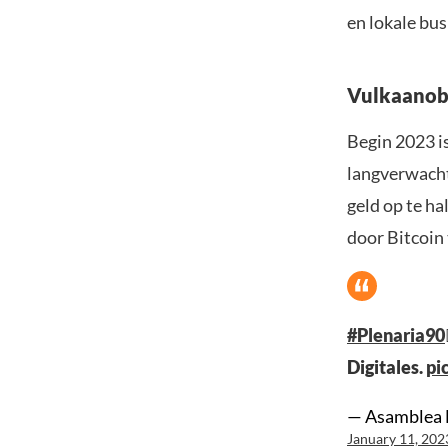
en lokale bu
Vulkaanobl
Begin 2023 i
langverwachte
geld op te ha
door Bitcoin 
#Plenaria90
Digitales.
pi
— Asamblea 
January 11, 202