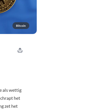
Bitcoin
 als wettig
schrapt het
ng zet het