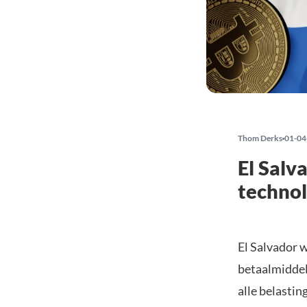
Thom Derks
01-04
El Salv
technol
El Salvador w
betaalmiddel.
alle belastin