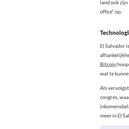
land ook zijn
office” op.
Technologi
El Salvador i
afhankelijkhe
Bitcoin
hoopt
wat te kunne
Als vervolgst
congres, waa
inkomensbela
meer in El Sa