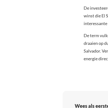
De investeerd
winst die El 
interessante
De term vulk
draaien op d
Salvador. Ver
energie direc
Wees als eerst