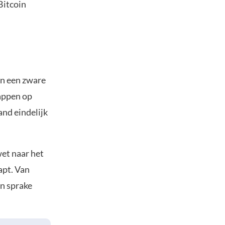
Bitcoin
 en een zware
tappen op
and eindelijk
wet naar het
apt. Van
en sprake