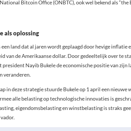
 National Bitcoin Office (ONBTC), ook wel bekend als “the 
e als oplossing
s een land dat al jaren wordt geplaagd door hevige inflatie
id van de Amerikaanse dollar. Door gedeeltelijk over te s
 president Nayib Bukele de economische positie van zijn l
n veranderen.
ap in deze strategie stuurde Bukele op 1 april een nieuwe 
rmee alle belasting op technologische innovaties is geschr
sting, eigendomsbelasting en winstbelasting is straks ge
lvador.