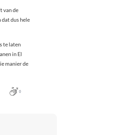
t van de
n dat dus hele
 te laten
anen in El
die manier de
0