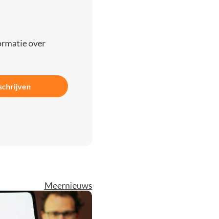
ormatie over
schrijven
Meer
nieuws