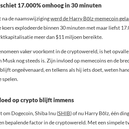
schiet 17.000% omhoog in 30 minuten
ct na de naamswijziging
werd de Harry Bōlz-memecoin gela
e koers explodeerde binnen 30 minuten met maar liefst 17.
ktkapitalisatie meer dan $11 miljoen bereikte.
enomeen vaker voorkomt in de cryptowereld, is het opvall
n Musk nog steeds is. Zijn invloed op memecoins en de bre
lijft ongeëvenaard, en telkens als hij iets doet, weten han
e spelen.
loed op crypto blijft immens
t om Dogecoin, Shiba Inu (
SHIB
) of nu Harry Bōlz, één ding
een bepalende factor in de cryptowereld. Met een simpele t