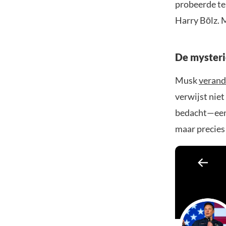
probeerde te
Harry Bōlz.
De mysteri
Musk
verand
verwijst niet
bedacht—een 
maar precies