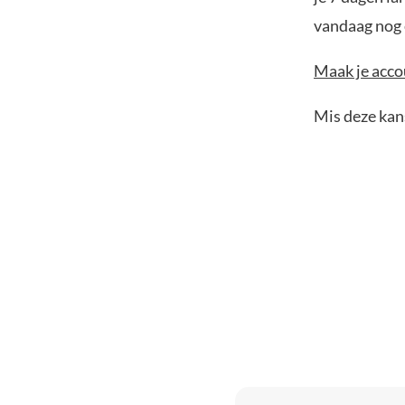
vandaag nog e
Maak je accou
Mis deze kans