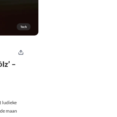
Tech
lz’ –
t ludieke
r de maan