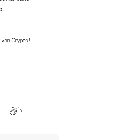
o!
t van Crypto!
0