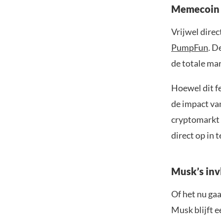
Memecoin 
Vrijwel dire
PumpFun
. D
de totale mar
Hoewel dit f
de impact va
cryptomarkt b
direct op in t
Musk’s inv
Of het nu gaa
Musk blijft 