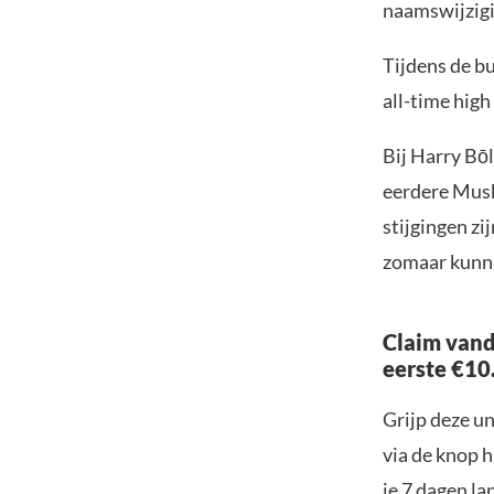
naamswijzigin
Tijdens de b
all-time high
Bij Harry Bōl
eerdere Musk
stijgingen z
zomaar kunne
Claim vand
eerste €10
Grijp deze u
via de knop h
je 7 dagen la