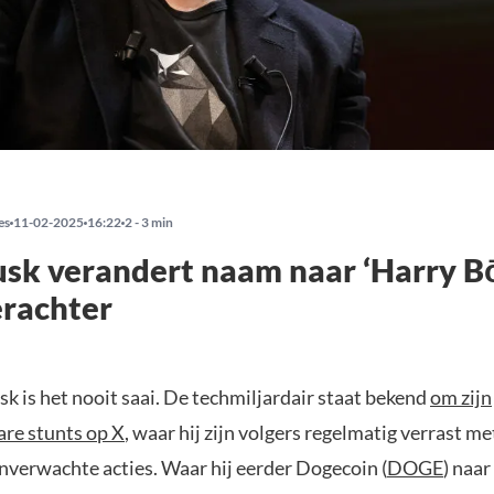
es
11-02-2025
16:22
2 - 3 min
sk verandert naam naar ‘Harry Bō
 erachter
k is het nooit saai. De techmiljardair staat bekend
om zijn
re stunts op X
, waar hij zijn volgers regelmatig verrast me
nverwachte acties. Waar hij eerder Dogecoin (
DOGE
) naa