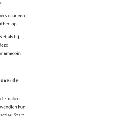
.
oers naar een
ther’ op.
et als bij
deze
de memecoin
 over de
n te maken
Bovendien kun
acties. Start