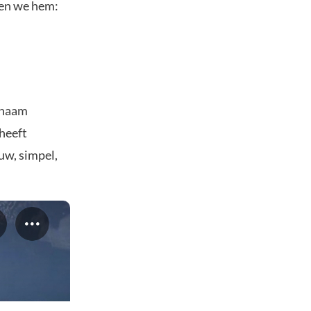
men we hem:
 naam
 heeft
uw, simpel,