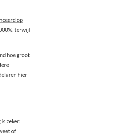
nceerd op
000%, terwijl
end hoe groot
dere
delaren hier
 is zeker:
weet of