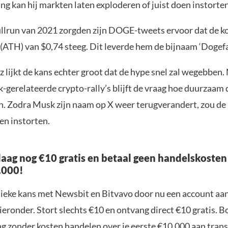
g kan hij markten laten exploderen of juist doen instorten
ullrun van 2021 zorgden zijn DOGE-tweets ervoor dat de k
 (ATH) van $0,74 steeg. Dit leverde hem de bijnaam ‘Dogefa
z lijkt de kans echter groot dat de hype snel zal wegebben. N
-gerelateerde crypto-rally’s blijft de vraag hoe duurzaam 
ijn. Zodra Musk zijn naam op X weer terugverandert, zou 
n instorten.
aag nog €10 gratis en betaal geen handelskosten
.000!
nieke kans met Newsbit en Bitvavo door nu een account aa
ieronder. Stort slechts €10 en ontvang direct €10 gratis. 
ng zonder kosten handelen over je eerste €10.000 aan trans