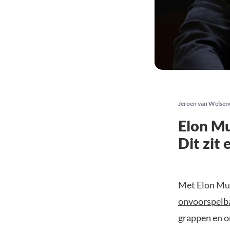
Jeroen van Welsen
Elon Mu
Dit zit
Met Elon Mus
onvoorspelba
grappen en o