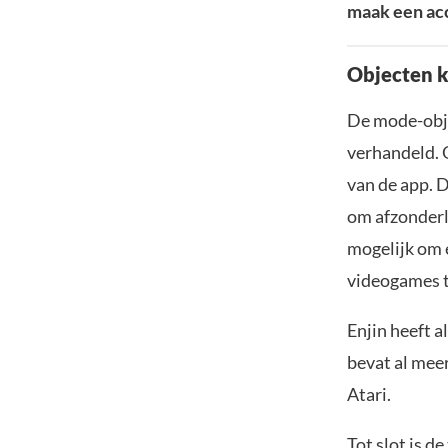
maak een acc
Objecten 
De mode-obje
verhandeld. 
van de app. D
om afzonderl
mogelijk om e
videogames t
Enjin heeft a
bevat al mee
Atari.
Tot slot is d