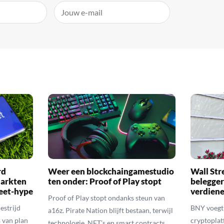
rd
Weer een blockchaingamestudio
Wall Str
markten
ten onder: Proof of Play stopt
belegger
eet-hype
verdiene
Proof of Play stopt ondanks steun van
estrijd
BNY voegt 
a16z. Pirate Nation blijft bestaan, terwijl
 van plan
cryptoplat
technologie, NFT’s en smart contracts