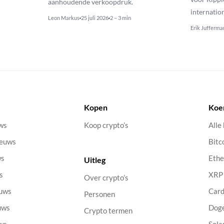
aanhoudende verkoopdruk.
internatio
Leon Markus
25 juli 2026
2 – 3 min
Erik Jufferma
Kopen
Koe
uws
Koop crypto’s
Alle
ieuws
Bitc
ws
Eth
Uitleg
s
XRP
Over crypto’s
euws
Car
Personen
uws
Dog
Crypto termen