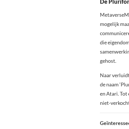
De Plurifo
MetaverseMe 
mogelijk maa
communiceren
die eigendom 
samenwerking
gehost.
Naar verluidt
de naam ‘Plu
en Atari. Tot
niet-verkoch
Geïnteressee