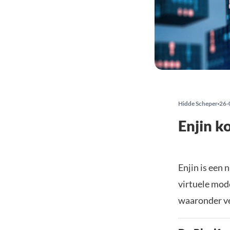
Hidde Scheper
26-
Enjin k
Enjin is een
virtuele mod
waaronder ve