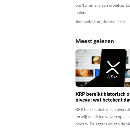
om $1 miljard aan groeikapitaa
halen.
Thom Derks
2 uur geleden
2 – 3 min
Meest gelezen
XRP bereikt historisch o
niveau: wat betekent da
XRP bereikt historisch overso
terwijl analisten wijzen op ee
bodem. Beleggers volgen de st