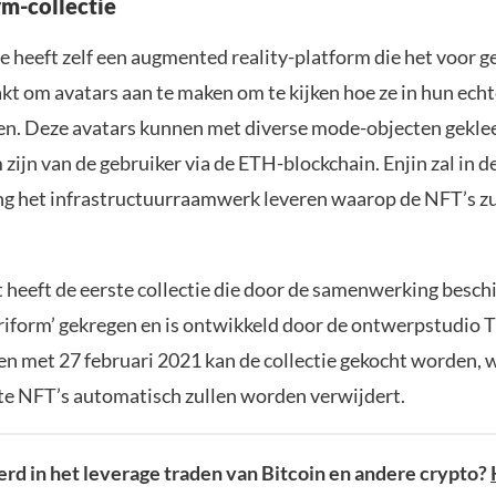
rm-collectie
heeft zelf een augmented reality-platform die het voor g
kt om avatars aan te maken om te kijken hoe ze in hun ech
. Deze avatars kunnen met diverse mode-objecten gekle
zijn van de gebruiker via de ETH-blockchain. Enjin zal in d
 het infrastructuurraamwerk leveren waarop de NFT’s z
 heeft de eerste collectie die door de samenwerking beschi
riform’ gekregen en is ontwikkeld door de ontwerpstudio 
 en met 27 februari 2021 kan de collectie gekocht worden, 
te NFT’s automatisch zullen worden verwijdert.
rd in het leverage traden van Bitcoin en andere crypto?