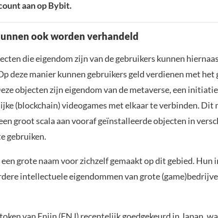
ount aan op Bybit.
kunnen ook worden verhandeld
cten die eigendom zijn van de gebruikers kunnen hiernaa
Op deze manier kunnen gebruikers geld verdienen met het
eze objecten zijn eigendom van de metaverse, een initiatie
ijke (blockchain) videogames met elkaar te verbinden. Dit
en groot scala aan vooraf geïnstalleerde objecten in versc
e gebruiken.
l een grote naam voor zichzelf gemaakt op dit gebied. Hun in
rdere intellectuele eigendommen van grote (game)bedrijve
e token van Enjin (ENJ) recentelijk goedgekeurd in Japan, w