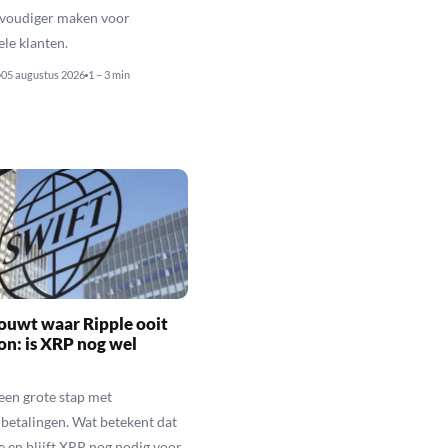
nvoudiger maken voor
ele klanten.
05 augustus 2026
1 – 3 min
ouwt waar Ripple ooit
n: is XRP nog wel
een grote stap met
betalingen. Wat betekent dat
e en blijft XRP nog nodig voor