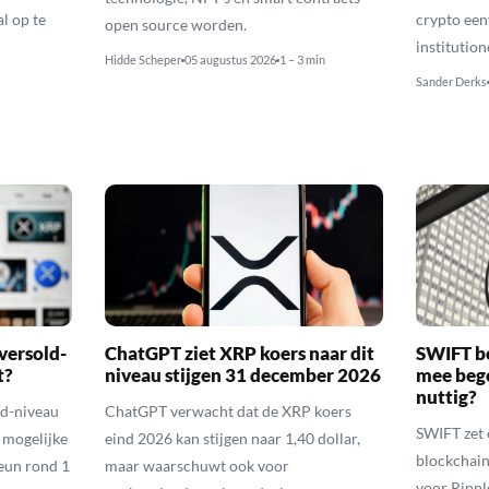
l op te
crypto ee
open source worden.
institution
Hidde Scheper
05 augustus 2026
1 – 3 min
Sander Derks
versold-
ChatGPT ziet XRP koers naar dit
SWIFT b
t?
niveau stijgen 31 december 2026
mee bego
nuttig?
ld-niveau
ChatGPT verwacht dat de XRP koers
SWIFT zet 
n mogelijke
eind 2026 kan stijgen naar 1,40 dollar,
blockchain
eun rond 1
maar waarschuwt ook voor
voor Rippl