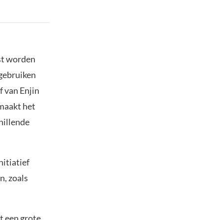
st worden
 gebruiken
f van Enjin
 maakt het
hillende
itiatief
n, zoals
at een grote