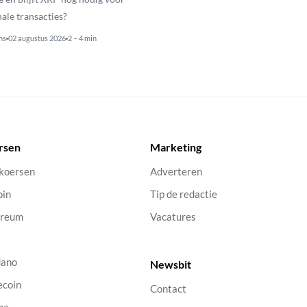
nale transacties?
ns
02 augustus 2026
2 – 4 min
rsen
Marketing
 koersen
Adverteren
oin
Tip de redactie
ereum
Vacatures
dano
Newsbit
ecoin
Contact