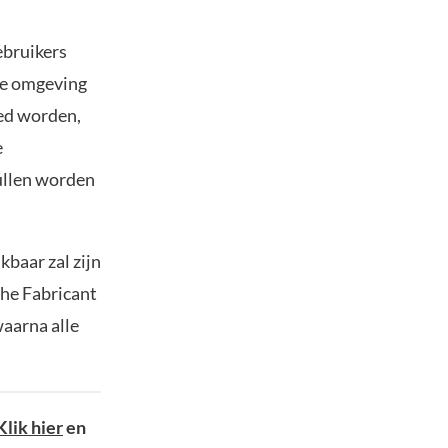
ebruikers
te omgeving
ed worden,
e
ullen worden
kbaar zal zijn
The Fabricant
waarna alle
Klik hier
en