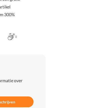
rtikel
uim 300%
0
ormatie over
schrijven