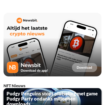
NFT Nieuws
Pudgy Penguins stopt plotseling met game
Pudgy Party ondanks miljoenen
downloads