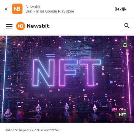
Newsbit
Bekijk
Bekijk in de Google Play store
NFT
Hidde Scheper
27-10-2022
12:56