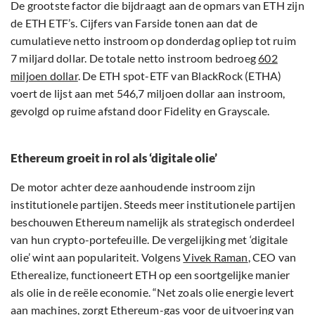
De grootste factor die bijdraagt aan de opmars van ETH zijn
de ETH ETF’s. Cijfers van Farside tonen aan dat de
cumulatieve netto instroom op donderdag opliep tot ruim
7 miljard dollar. De totale netto instroom bedroeg
602
miljoen dollar
. De ETH spot-ETF van BlackRock (ETHA)
voert de lijst aan met 546,7 miljoen dollar aan instroom,
gevolgd op ruime afstand door Fidelity en Grayscale.
Ethereum groeit in rol als ‘digitale olie’
De motor achter deze aanhoudende instroom zijn
institutionele partijen. Steeds meer institutionele partijen
beschouwen Ethereum namelijk als strategisch onderdeel
van hun crypto-portefeuille. De vergelijking met ‘digitale
olie’ wint aan populariteit. Volgens
Vivek Raman
, CEO van
Etherealize, functioneert ETH op een soortgelijke manier
als olie in de reële economie. “Net zoals olie energie levert
aan machines, zorgt Ethereum-gas voor de uitvoering van