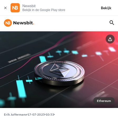
Newsbit
Bekijk
Bekijk in de Google Play store
Ethereum
Erik Juffermans
17-07-2025
10:53