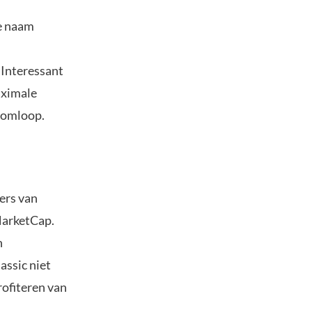
de naam
 Interessant
aximale
n omloop.
ers van
MarketCap.
n
assic niet
rofiteren van