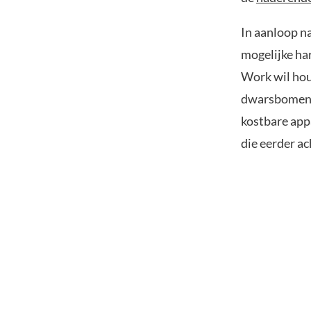
In aanloop n
mogelijke ha
Work wil hou
dwarsbomen. 
kostbare app
die eerder ac