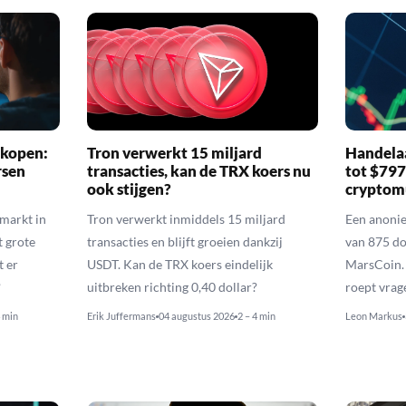
 kopen:
Tron verwerkt 15 miljard
Handelaa
rsen
transacties, kan de TRX koers nu
tot $79
ook stijgen?
cryptom
nmarkt in
Tron verwerkt inmiddels 15 miljard
Een anoni
t grote
transacties en blijft groeien dankzij
van 875 do
t er
USDT. Kan de TRX koers eindelijk
MarsCoin. 
?
uitbreken richting 0,40 dollar?
roept vrag
4 min
Erik Juffermans
04 augustus 2026
2 – 4 min
Leon Markus