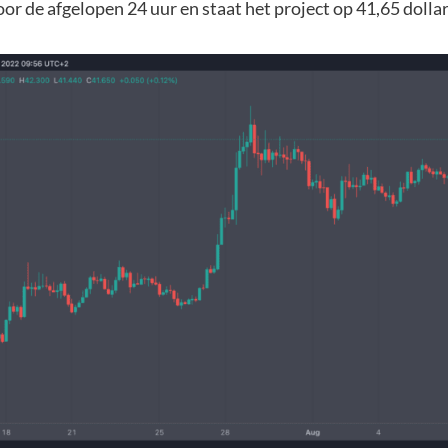
or de afgelopen 24 uur en staat het project op 41,65 dollar