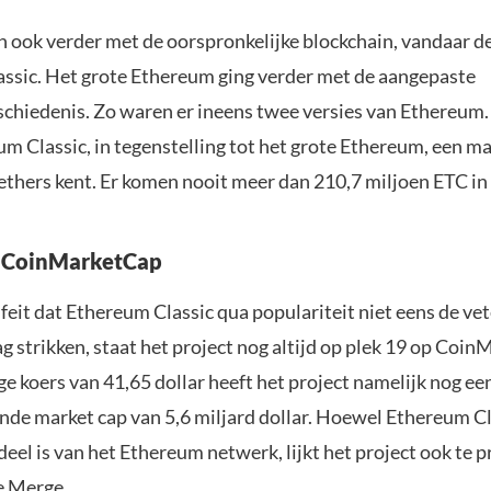
an ook verder met de oorspronkelijke blockchain, vandaar 
ssic. Het grote Ethereum ging verder met de aangepaste
schiedenis. Zo waren er ineens twee versies van Ethereum.
um Classic, in tegenstelling tot het grote Ethereum, een m
ethers kent. Er komen nooit meer dan 210,7 miljoen ETC i
p CoinMarketCap
eit dat Ethereum Classic qua populariteit niet eens de vet
 strikken, staat het project nog altijd op plek 19 op Coin
e koers van 41,65 dollar heeft het project namelijk nog ee
de market cap van 5,6 miljard dollar. Hoewel Ethereum Cl
eel is van het Ethereum netwerk, lijkt het project ook te p
e Merge
.