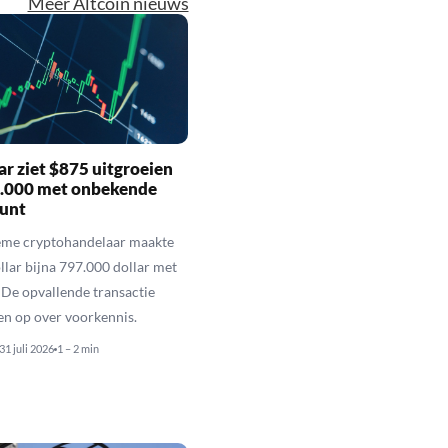
Meer Altcoin nieuws
r ziet $875 uitgroeien
7.000 met onbekende
unt
eme cryptohandelaar maakte
llar bijna 797.000 dollar met
De opvallende transactie
en op over voorkennis.
31 juli 2026
1 – 2 min