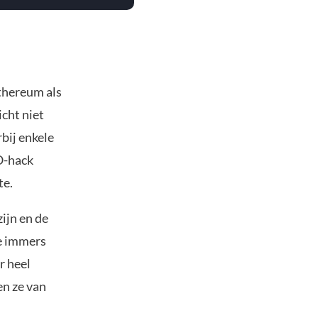
thereum als
cht niet
bij enkele
O-hack
te.
ijn en de
je immers
r heel
en ze van