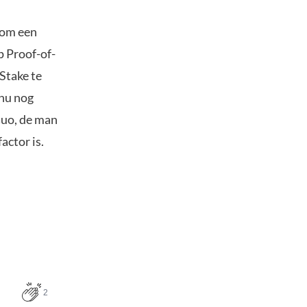
dom een
p Proof-of-
Stake te
 nu nog
Guo, de man
actor is.
2