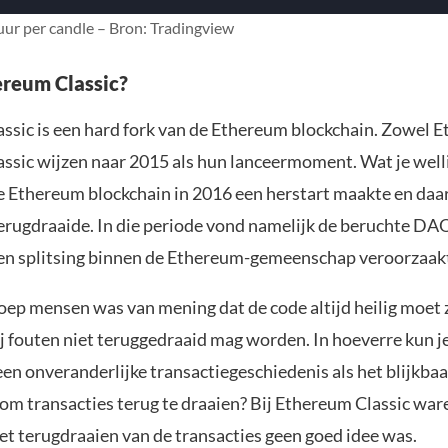
uur per candle – Bron: Tradingview
ereum Classic?
ssic is een hard fork van de Ethereum blockchain. Zowel E
ssic wijzen naar 2015 als hun lanceermoment. Wat je welli
de Ethereum blockchain in 2016 een herstart maakte en daar
terugdraaide. In die periode vond namelijk de beruchte DA
een splitsing binnen de Ethereum-gemeenschap veroorzaak
oep mensen was van mening dat de code altijd heilig moet z
ij fouten niet teruggedraaid mag worden. In hoeverre kun 
en onveranderlijke transactiegeschiedenis als het blijkbaa
 om transacties terug te draaien? Bij Ethereum Classic war
et terugdraaien van de transacties geen goed idee was.