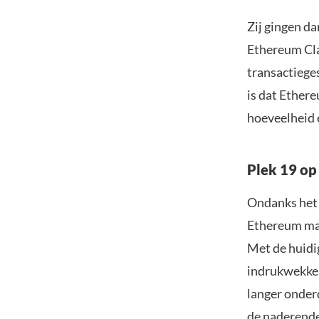
Zij gingen d
Ethereum Cla
transactiege
is dat Ethere
hoeveelheid 
Plek 19 o
Ondanks het f
Ethereum mag
Met de huidig
indrukwekken
langer onderd
de
naderend