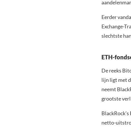
aandelenmar
Eerder vandaa
Exchange-Tra
slechtste han
ETH-fondse
De reeks Bit
lijn ligt met
neemt BlackRo
grootste verl
BlackRock’s 
netto-uitstr