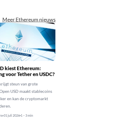
Meer Ethereum nieuws
D kiest Ethereum:
ng voor Tether en USDC?
rijgt steun van grote
 Open USD maakt stablecoins
jker en kan de cryptomarkt
nderen.
ns
31 juli 2026
1 – 3 min