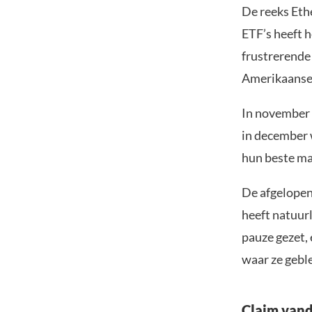
De reeks Ethe
ETF’s heeft 
frustrerende
Amerikaanse 
In november 
in december 
hun beste ma
De afgelopen 
heeft natuurl
pauze gezet,
waar ze gebl
Claim vand