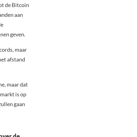
ot de Bitcoin
aanden aan
de
nnen geven.
cords, maar
met afstand
me, maar dat
lmarkt is op
zullen gaan
over de