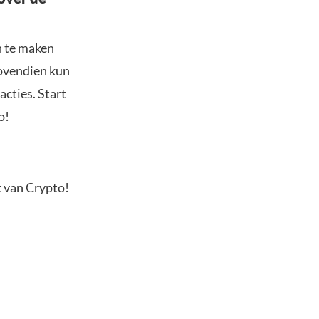
n te maken
Bovendien kun
acties. Start
o!
t van Crypto!