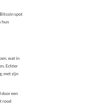
 Bitcoin spot
s hun
oen, wat in
en. Echter
, met zijn
d door een
t rood