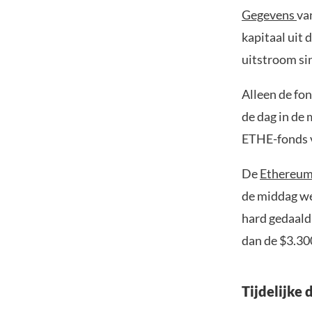
Gegevens
va
kapitaal uit 
uitstroom si
Alleen de fo
de dag in de
ETHE-fonds v
De
Ethereum
de middag we
hard gedaald 
dan de $3.30
Tijdelijke 