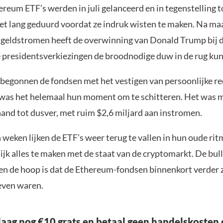
reum ETF’s werden in juli gelanceerd en in tegenstelling t
het lang geduurd voordat ze indruk wisten te maken. Na m
 geldstromen heeft de overwinning van Donald Trump bij 
presidentsverkiezingen de broodnodige duw in de rug ku
begonnen de fondsen met het vestigen van persoonlijke re
was het helemaal hun moment om te schitteren. Het was 
and tot dusver, met ruim $2,6 miljard aan instromen.
weken lijken de ETF’s weer terug te vallen in hun oude rit
ijk alles te maken met de staat van de cryptomarkt. De bul
 en de hoop is dat de Ethereum-fondsen binnenkort verder 
even waren.
aag nog €10 grats en betaal geen handelskosten 