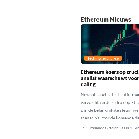
Ethereum Nieuws
Technische analyse
Ethereum koers op cruci
analist waarschuwt voo
daling
Newsbit-analist Erik Jufferma
verwacht verdere druk op Eth
zijn de belangrijkste steunniv
scenario’s voor de komende da
Erik Juffermans
Gisteren 10:11u
1 – 3 