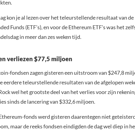
kten.
g kon je al lezen over het teleurstellende resultaat van de
ded Funds (ETF’s), en voor de Ethereum ETF’s was het zelf
delsdag in meer dan zes weken tijd.
n verliezen $77,5 miljoen
coin-fondsen zagen gisteren een uitstroom van $247,8 milj
 de eerdere teleurstellende resultaten van de afgelopen wek
ck wel het grootste deel van het verlies voor zijn rekening
ies sinds de lancering van $332,6 miljoen.
Ethereum-fonds werd gisteren daarentegen niet geteister
oom, maar de reeks fondsen eindigden de dag wel diep in he