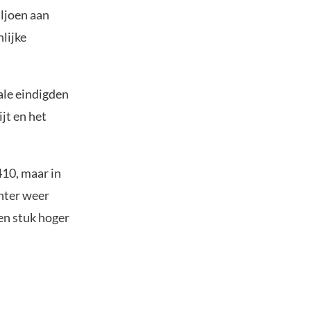
iljoen aan
lijke
ale eindigden
jt en het
410, maar in
chter weer
een stuk hoger