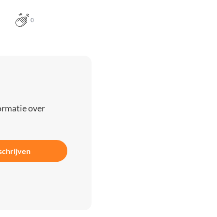
0
ormatie over
schrijven