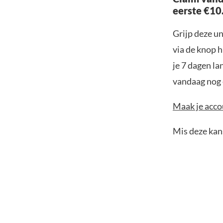
eerste €10
Grijp deze u
via de knop h
je 7 dagen la
vandaag nog e
Maak je accou
Mis deze kans