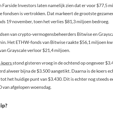
n Farside Investors laten namelijk zien dat er voor $77,5 m
de fondsen is vertrokken. Dat markeert de grootste gezamen
nds 19 november, toen het verlies $81,3 miljoen bedroeg.
ndsen van crypto-vermogensbeheerders Bitwise en Graysc
 min. Het ETHW-fonds van Bitwise raakte $56,1 miljoen kwi
an Grayscale verloor $21,4 miljoen.
 koers
stond gisteren vroeg in de ochtend op ongeveer $3.
rd alweer bijna de $3.500 aangetikt. Daarna is de koers e
tot het huidige punt van $3.430. Dit is echter nog steeds 
0 van afgelopen woensdag.
dip?