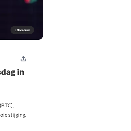
Ethereum
sdag in
(BTC),
ie stijging.