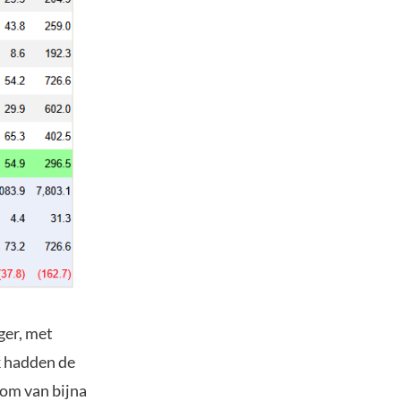
ger, met
k hadden de
oom van bijna