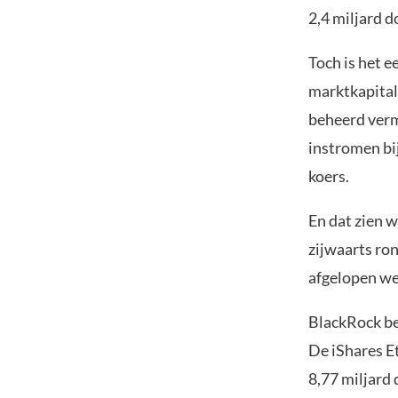
2,4 miljard do
Toch is het e
marktkapitali
beheerd verm
instromen bi
koers.
En dat zien 
zijwaarts ron
afgelopen wee
BlackRock beh
De iShares E
8,77 miljard 