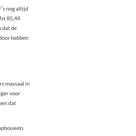
’s nog altijd
fst 85,44
n dat de
erdoor hebben
rs massaal in
iger voor
oen dat
e opbouwen.