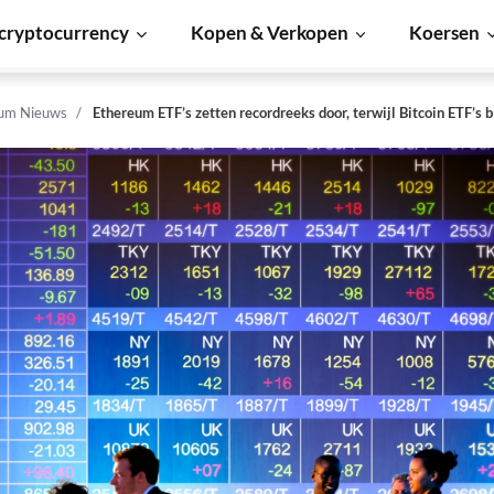
cryptocurrency
Kopen & Verkopen
Koersen
um Nieuws
Ethereum ETF’s zetten recordreeks door, terwijl Bitcoin ETF’s 