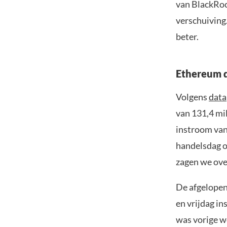
van BlackRoc
verschuiving
beter.
Ethereum 
Volgens
data
van 131,4 mil
instroom van 
handelsdag o
zagen we ove
De afgelopen
en vrijdag in
was vorige w