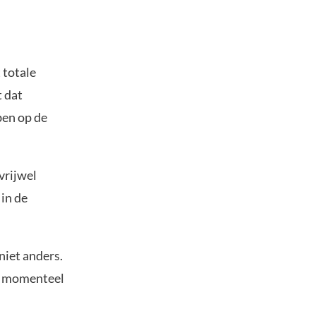
 totale
t dat
ben op de
vrijwel
in de
niet anders.
t momenteel