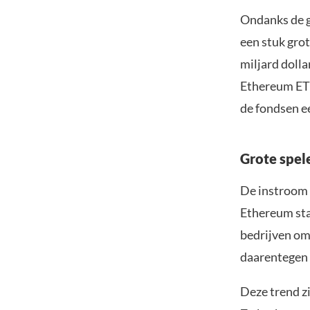
Ondanks de go
een stuk grot
miljard doll
Ethereum ETF’
de fondsen ee
Grote spele
De instroom i
Ethereum sta
bedrijven om 
daarentegen 
Deze trend z