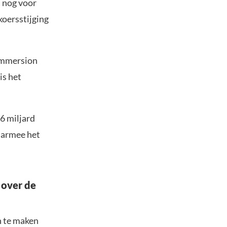
 nog voor
koersstijging
 Immersion
is het
6 miljard
aarmee het
 over de
n te maken