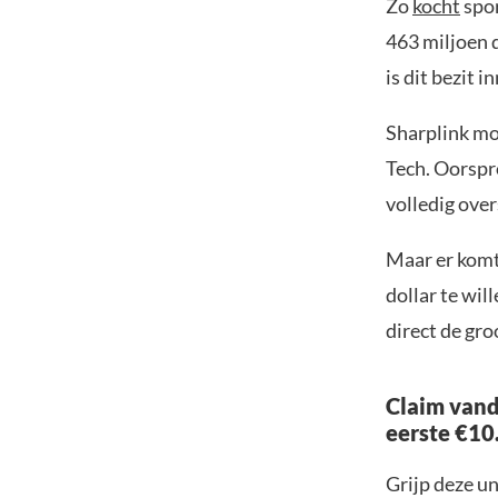
Zo
kocht
spo
463 miljoen 
is dit bezit 
Sharplink mo
Tech. Oorspro
volledig over
Maar er komt
dollar te wi
direct de gr
Claim vand
eerste €10
Grijp deze u