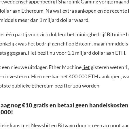
rtweddenschappenbedrijf Sharplink Gaming vorige maand
dollar aan Ethereum. Na wat extra aankopen en de recente 
inmiddels meer dan 1 miljard dollar waard.
et één partij voor zich dulden: het miningbedrijf Bitmine
nkelijk was het bedrijf gericht op Bitcoin, maar inmiddels 
stag gegaan. Het bezit nu voor 1,1 miljard dollar aan ETH.
 een nieuwe uitdager. Ether Machine
liet
gisteren weten 1,
llen investeren. Hiermee kan het 400.000 ETH aankopen, w
ootste publieke Ethereum bezitter zou worden.
aag nog €10 gratis en betaal geen handelskosten
.000!
nieke kans met Newsbit en Bitvavo door nu een account aa