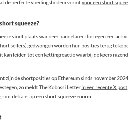
at de perfecte voedingsbodem vormt
voor een short squee
 short squeeze?
ueeze vindt plaats wanneer handelaren die tegen een acti
short sellers) gedwongen worden hun posities terug te ko
 Dit kan leiden tot een kettingreactie waarbij de koers raz
t zijn de shortposities op Ethereum sinds november 202
gestegen, zo meldt The Kobassi Letter
in een recente X post
root de kans op een short squeeze enorm.
t