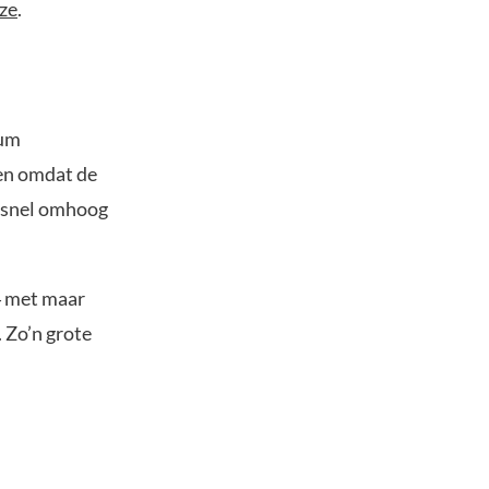
ze
.
vum
pen omdat de
endsnel omhoog
4 met maar
. Zo’n grote