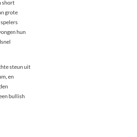
n short
an grote
 spelers
dwongen hun
dsnel
hte steun uit
um, en
rden
een bullish