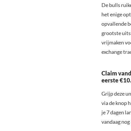
De bulls ruik
het enige op
opvallende b
grootste uit
vrijmaken vo
exchange tra
Claim vand
eerste €10
Grijp deze u
via de knop h
je 7 dagen la
vandaag nog e