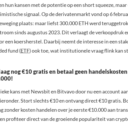
en hun kansen met de potentie op een short squeeze, maar d
timistische signaal. Op de derivatenmarkt vond op 6 februa
eweging plaats: maar liefst 300.000 ETH werd teruggetrok
stroom sinds augustus 2023. Dit verlaagt de verkoopdruk e
or een koersherstel. Daarbij neemt de interesse in een st
ded fund (
ETF
) ook toe, wat institutionele vraag flink kan 
aag nog €10 gratis en betaal geen handelskosten
.000!
nieke kans met Newsbit en Bitvavo door nu een account aa
ieronder. Stort slechts €10 en ontvang direct €10 gratis. 
ng zonder kosten handelen over je eerste €10.000 aan trans
n profiteer direct van de groeiende populariteit van crypt