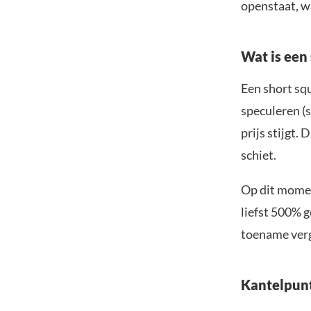
openstaat, w
Wat is een
Een short sq
speculeren (
prijs stijgt.
schiet.
Op dit momen
liefst 500% 
toename verg
Kantelpun