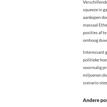
Verschillende
squeeze in ga
aankopen doo
massaal Ethe
posities af t
omhoog duw
Interessant g
politieke ho
voormalig pr
miljoenen dol
scenario stee
Andere pos