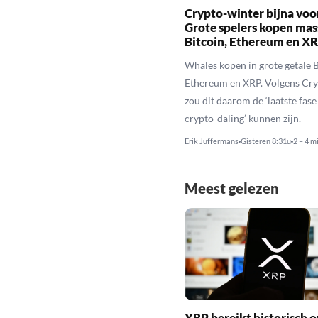
Crypto-winter bijna voo
Grote spelers kopen mas
Bitcoin, Ethereum en X
Whales kopen in grote getale B
Ethereum en XRP. Volgens Cr
zou dit daarom de ‘laatste fase
crypto-daling’ kunnen zijn.
Erik Juffermans
Gisteren 8:31u
2 – 4 m
Meest gelezen
XRP bereikt historisch o