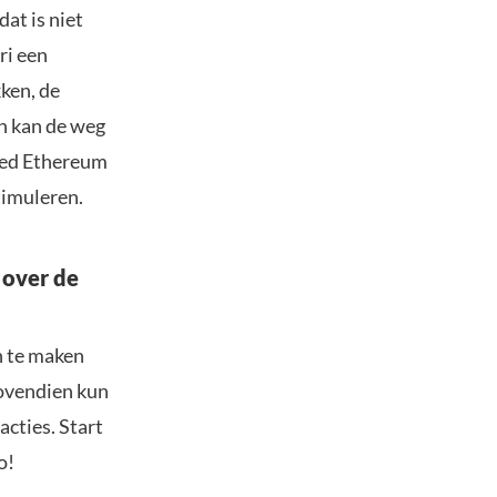
at is niet
ri een
ken, de
n kan de weg
aked Ethereum
stimuleren.
 over de
n te maken
Bovendien kun
acties. Start
o!