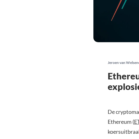
Jeroen van Welsen
Ethereu
explosi
De cryptomar
Ethereum (
E
koersuitbraa