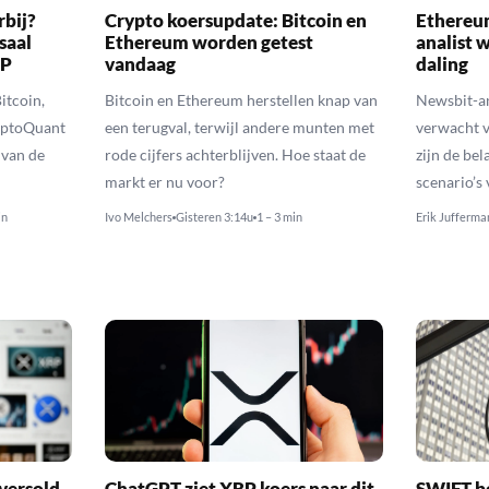
rbij?
Crypto koersupdate: Bitcoin en
Ethereum
saal
Ethereum worden getest
analist 
RP
vandaag
daling
itcoin,
Bitcoin en Ethereum herstellen knap van
Newsbit-an
yptoQuant
een terugval, terwijl andere munten met
verwacht v
 van de
rode cijfers achterblijven. Hoe staat de
zijn de be
markt er nu voor?
scenario’s
in
Ivo Melchers
Gisteren 3:14u
1 – 3 min
Erik Jufferma
versold-
ChatGPT ziet XRP koers naar dit
SWIFT b