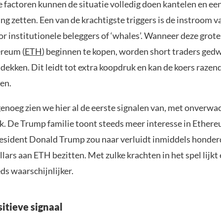
 factoren kunnen de situatie volledig doen kantelen en ee
ng zetten. Een van de krachtigste triggers is de instroom v
r institutionele beleggers of ‘whales’. Wanneer deze grote
reum (
ETH
) beginnen te kopen, worden short traders ge
e dekken. Dit leidt tot extra koopdruk en kan de koers razen
en.
enoeg zien we hier al de eerste signalen van, met onverwac
ek. De Trump familie toont steeds meer interesse in Ethere
esident Donald Trump zou naar verluidt inmiddels honde
lars aan ETH bezitten. Met zulke krachten in het spel lijkt 
ds waarschijnlijker.
itieve signaal