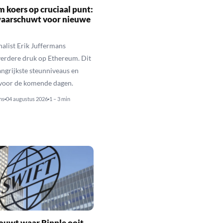
 koers op cruciaal punt:
waarschuwt voor nieuwe
alist Erik Juffermans
erdere druk op Ethereum. Dit
langrijkste steunniveaus en
 voor de komende dagen.
ns
04 augustus 2026
1 – 3 min
ouwt waar Ripple ooit