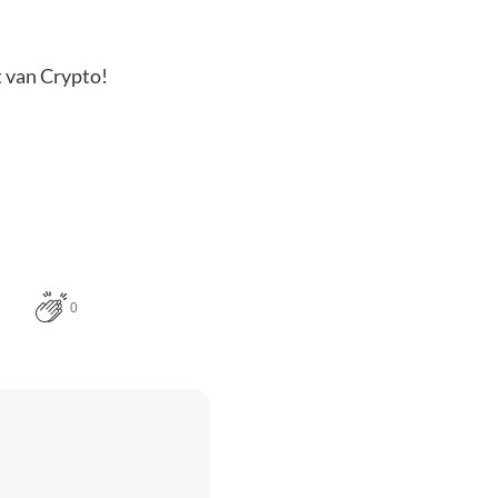
t van Crypto!
0