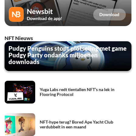
NFT Nieuws
Pudgy Penguins stopt plotseling met game
Pudgy Party ondanks miljoenen
downloads
Yuga Labs redt tientallen NFT’s na lek in
Flooring Protocol
NFT-hype terug? Bored Ape Yacht Club
verdubbelt in een maand