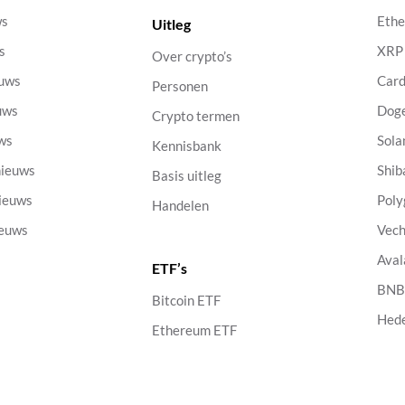
ws
Eth
Uitleg
s
XRP
Over crypto’s
euws
Car
Personen
uws
Dog
Crypto termen
uws
Sola
Kennisbank
nieuws
Shib
Basis uitleg
nieuws
Poly
Handelen
ieuws
Vech
Aval
ETF’s
s
BN
Bitcoin ETF
Hed
Ethereum ETF