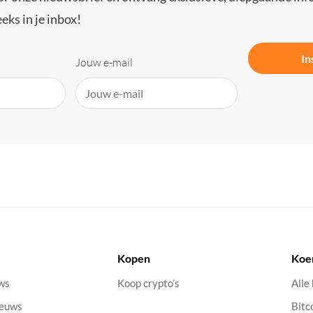
eks in je inbox!
In
Jouw e-mail
Kopen
Koe
uws
Koop crypto’s
Alle
ieuws
Bitc