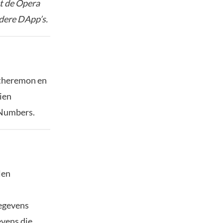
t de Opera
dere DApp’s.
Etheremon en
ien
 Numbers.
len
gegevens
evens die