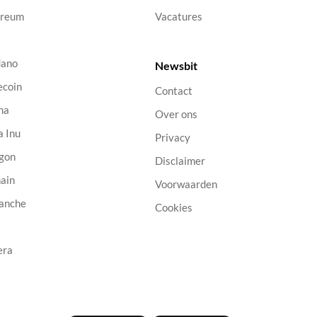
ereum
Vacatures
dano
Newsbit
ecoin
Contact
na
Over ons
a Inu
Privacy
gon
Disclaimer
ain
Voorwaarden
anche
Cookies
B
era