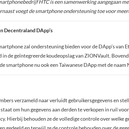
martphonebedrijf HTC is een samenwerking aangegaan me
rnaast voegt de smartphone ondersteuning toe voor meer
n Decentraland DApp’s
artphone zal ondersteuning bieden voor de DApp’s van 
 in de geïntegreerde koudeopslag van ZIONVault. Bovend
 de smartphone nu ook een Taiwanese DApp met de naam
ers verzameld naar verluidt gebruikersgegevens en stel
 staat om hun gegevens aan derden te verkopen in ruil voor
cy. Hierbij behouden ze de volledige controle over welke 
en gedeeld en terwijl ze de controle behouden over de geg