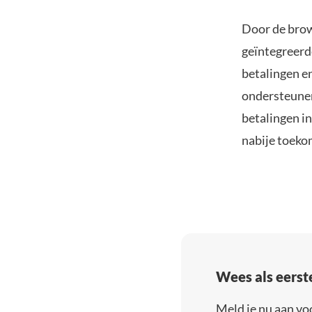
Door de brow
geïntegreerd
betalingen e
ondersteune
betalingen in
nabije toeko
Wees als eerst
Meld je nu aan vo