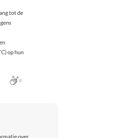
ang tot de
lgens
een
TC) op hun
0
ormatie over