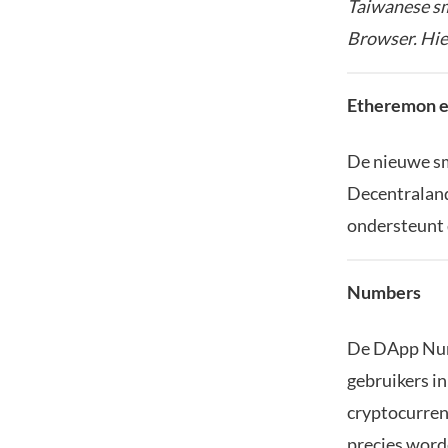
Taiwanese s
Browser. Hie
Etheremon e
De nieuwe sm
Decentraland
ondersteunt
Numbers
De DApp Numb
gebruikers in
cryptocurren
precies word