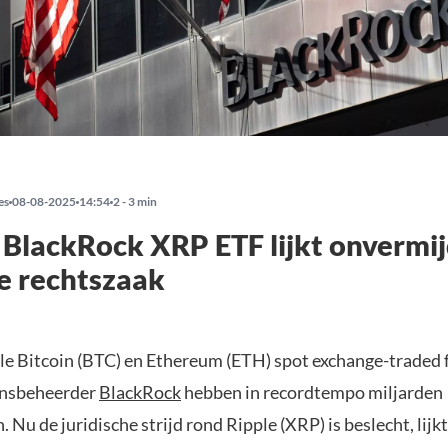
es
08-08-2025
14:54
2 - 3 min
 BlackRock XRP ETF lijkt onvermij
e rechtszaak
le Bitcoin (BTC) en Ethereum (ETH) spot exchange-traded 
nsbeheerder
BlackRock
hebben in recordtempo miljarden
 Nu de juridische strijd rond Ripple (XRP) is beslecht, lijkt