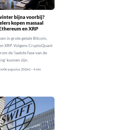
inter bijna voorbij?
elers kopen massaal
 Ethereum en XRP
en in grote getale Bitcoin,
en XRP. Volgens CryptoQuant
rom de ‘laatste fase van de
ing’ kunnen zijn.
ns
06 augustus 2026
2 – 4 min