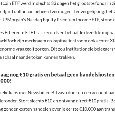
tcoin ETF werd in slechts 33 dagen het grootste fonds in z
miljard dollar aan beheerd vermogen. Ter vergelijking: het 
n JPMorgan’s Nasdaq Equity Premium Income ETF, stond 
es Ethereum ETF brak records en behaalde dezelfde mijlpaa
lackRock zijn merknaam en kapitaalinstroom ook achter XR
enorme vraaggolf zorgen. Dit zou institutionele beleggers
e schaal naar de token kunnen trekken.
aag nog €10 gratis en betaal geen handelskosten
.000!
nieke kans met Newsbit en Bitvavo door nu een account aa
ieronder. Stort slechts €10 en ontvang direct €10 gratis. 
ng zonder kosten handelen over je eerste €10.000 aan trans