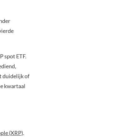
onder
vierde
RP spot ETF.
ediend,
duidelijk of
de kwartaal
ple (XRP)
.