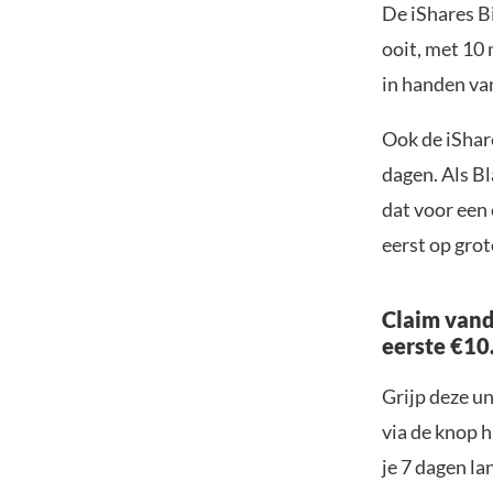
De iShares Bi
ooit, met 10 
in handen va
Ook de iShar
dagen. Als B
dat voor een 
eerst op grot
Claim vand
eerste €10
Grijp deze u
via de knop h
je 7 dagen la