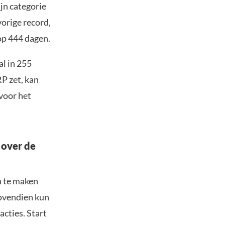
ijn categorie
vorige record,
op 444 dagen.
l in 255
P zet, kan
 voor het
 over de
n te maken
Bovendien kun
acties. Start