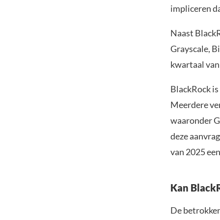
impliceren d
Naast BlackR
Grayscale, Bi
kwartaal van
BlackRock is 
Meerdere ver
waaronder Gr
deze aanvrag
van 2025 een
Kan BlackR
De betrokken