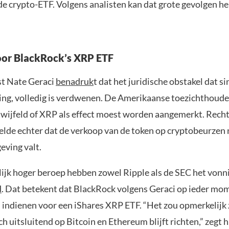
de crypto-ETF. Volgens analisten kan dat grote gevolgen h
oor BlackRock’s XRP ETF
st Nate Geraci
benadruk
t dat het juridische obstakel dat s
ng, volledig is verdwenen. De Amerikaanse toezichthoud
twijfeld of XRP als effect moest worden aangemerkt. Recht
elde echter dat de verkoop van de token op cryptobeurzen 
eving valt.
ijk hoger beroep hebben zowel Ripple als de SEC het vonn
d
. Dat betekent dat BlackRock volgens Geraci op ieder mo
 indienen voor een iShares XRP ETF. “Het zou opmerkelijk z
h uitsluitend op Bitcoin en Ethereum blijft richten,” zegt h