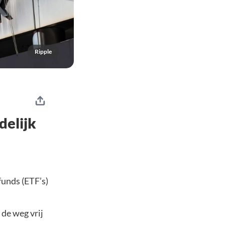
Ripple
delijk
funds (ETF’s)
 de weg vrij