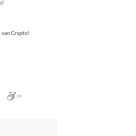
o!
t van Crypto!
16