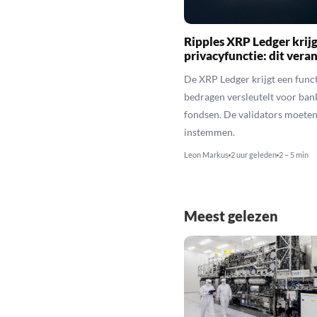
Ripples XRP Ledger krijg
privacyfunctie: dit veran
De XRP Ledger krijgt een funct
bedragen versleutelt voor ban
fondsen. De validators moeten
instemmen.
Leon Markus
2 uur geleden
2 – 5 min
Meest gelezen