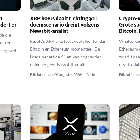
t
XRP koers daalt richting $1:
Crypto-w
dert er
doemscenario dreigt volgens
Grote sp
Newsbit-analist
Bitcoin,
ie die
Ripple’s XRP presteert veel slechter dan
Whales kop
ken en
Bitcoin en Ethereum momenteel. De
Ethereum 
 nog wel
koers nadert de $1 en kan nog verder
zou dit daa
dalen volgens Newsbit-analist.
crypto-dal
Erik Juffermans
07 augustus 2026
1 – 3 min
Erik Jufferma