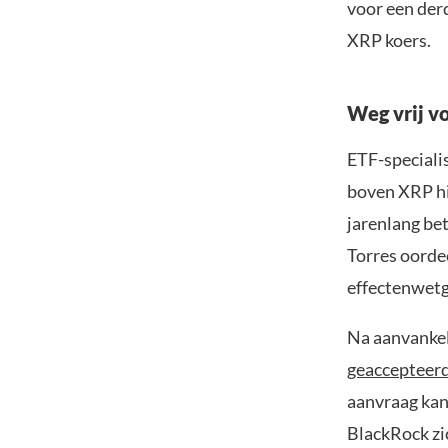
voor een der
XRP koers.
Weg vrij v
ETF-speciali
boven XRP hi
jarenlang be
Torres oorde
effectenwetg
Na aanvankel
geaccepteer
aanvraag kan
BlackRock zic