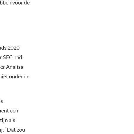
ebben voor de
inds 2020
er SEC had
er Analisa
niet onder de
is
ment een
ijn als
ij. “Dat zou