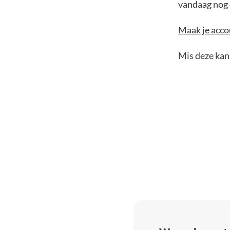
vandaag nog e
Maak je accou
Mis deze kans