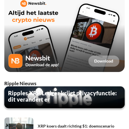
Ripple Nieuws
Ripples XRP Ledger krijgt privacyfunctie:
dit verandert er
XRP koers daalt richting $1: doemscenario