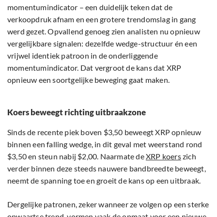
momentumindicator – een duidelijk teken dat de
verkoopdruk afnam en een grotere trendomslag in gang
werd gezet. Opvallend genoeg zien analisten nu opnieuw
vergelijkbare signalen: dezelfde wedge-structuur én een
vrijwel identiek patroon in de onderliggende
momentumindicator. Dat vergroot de kans dat XRP
opnieuw een soortgelijke beweging gaat maken.
Koers beweegt richting uitbraakzone
Sinds de recente piek boven $3,50 beweegt XRP opnieuw
binnen een falling wedge, in dit geval met weerstand rond
$3,50 en steun nabij $2,00. Naarmate de
XRP koers
zich
verder binnen deze steeds nauwere bandbreedte beweegt,
neemt de spanning toe en groeit de kans op een uitbraak.
Dergelijke patronen, zeker wanneer ze volgen op een sterke
opwaartse trend, vormen vaak de opmaat voor een nieuwe