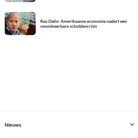
Ray Dalio: Amerikaanse economie nadert een
onomkeerbare schuldencrisis
Nieuws