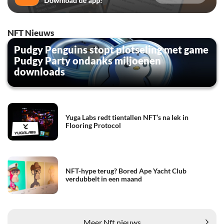
NFT Nieuws
Pudgy Penguins stopt plotseling met game
Pudgy Party ondanks miljoenen
downloads
Yuga Labs redt tientallen NFT’s na lek in
Flooring Protocol
NFT-hype terug? Bored Ape Yacht Club
verdubbelt in een maand
Meer Nft nieuws