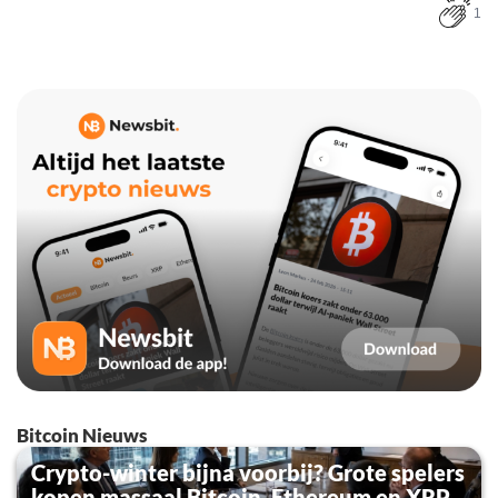
1
Bitcoin Nieuws
Crypto-winter bijna voorbij? Grote spelers
kopen massaal Bitcoin, Ethereum en XRP