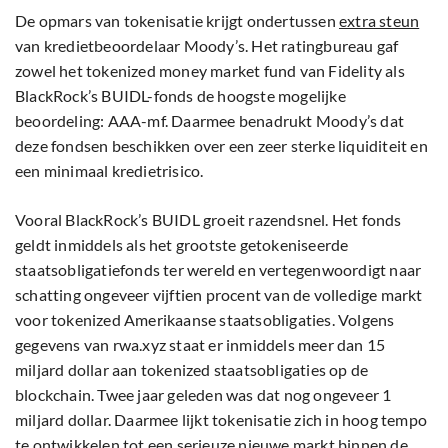
De opmars van tokenisatie krijgt ondertussen
extra steun
van kredietbeoordelaar Moody’s. Het ratingbureau gaf
zowel het tokenized money market fund van Fidelity als
BlackRock’s BUIDL-fonds de hoogste mogelijke
beoordeling: AAA-mf. Daarmee benadrukt Moody’s dat
deze fondsen beschikken over een zeer sterke liquiditeit en
een minimaal kredietrisico.
Vooral BlackRock’s BUIDL groeit razendsnel. Het fonds
geldt inmiddels als het grootste getokeniseerde
staatsobligatiefonds ter wereld en vertegenwoordigt naar
schatting ongeveer vijftien procent van de volledige markt
voor tokenized Amerikaanse staatsobligaties. Volgens
gegevens van rwa.xyz staat er inmiddels meer dan 15
miljard dollar aan tokenized staatsobligaties op de
blockchain. Twee jaar geleden was dat nog ongeveer 1
miljard dollar. Daarmee lijkt tokenisatie zich in hoog tempo
te ontwikkelen tot een serieuze nieuwe markt binnen de