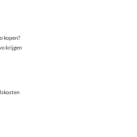
to kopen?
vo krijgen
elskosten