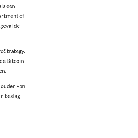
als een
partment of
 geval de
roStrategy.
de Bitcoin
en.
thouden van
in beslag