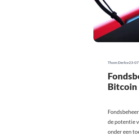
Thom Derks
23-07
Fondsb
Bitcoin
Fondsbeheer
de potentie 
onder een to