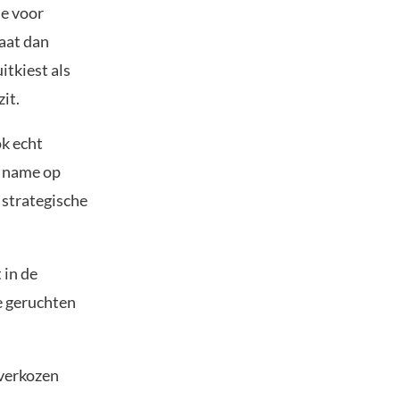
de voor
gaat dan
itkiest als
it.
ok echt
t name op
s strategische
 in de
e geruchten
 verkozen