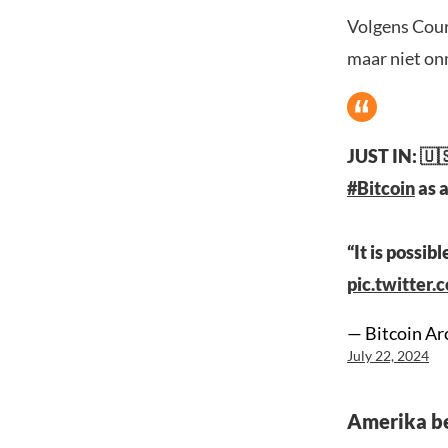
Volgens Courc
maar niet onm
JUST IN: 🇺
#Bitcoin
as a
“It is possi
pic.twitter
— Bitcoin Ar
July 22, 2024
Amerika be