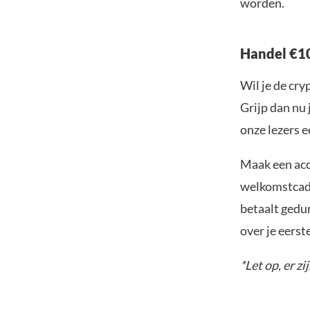
worden.
Handel €10
Wil je de cr
Grijp dan nu 
onze lezers e
Maak een acc
welkomstcadea
betaalt gedu
over je eerst
*Let op, er zi