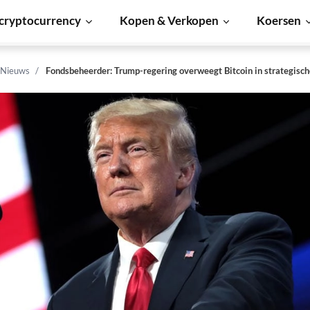
cryptocurrency
Kopen & Verkopen
Koersen
 Nieuws
Fondsbeheerder: Trump-regering overweegt Bitcoin in strategisch