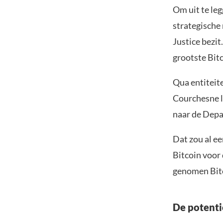
Om uit te le
strategische 
Justice bezit
grootste Bitc
Qua entiteite
Courchesne l
naar de Depa
Dat zou al e
Bitcoin voor
genomen Bitc
De potenti