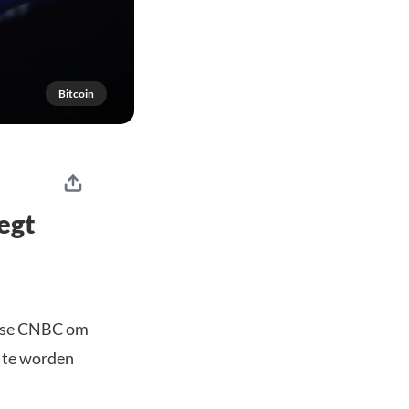
Bitcoin
egt
anse CNBC om
t te worden