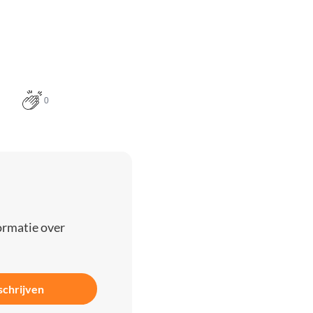
0
ormatie over
schrijven