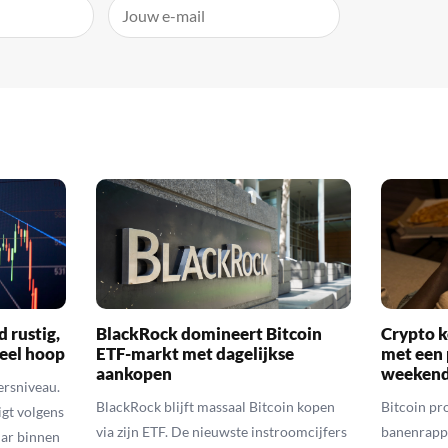
d rustig,
BlackRock domineert Bitcoin
Crypto k
veel hoop
ETF-markt met dagelijkse
met een 
aankopen
weekend
ersniveau.
BlackRock blijft massaal Bitcoin kopen
Bitcoin pro
igt volgens
via zijn ETF. De nieuwste instroomcijfers
banenrappo
lar binnen