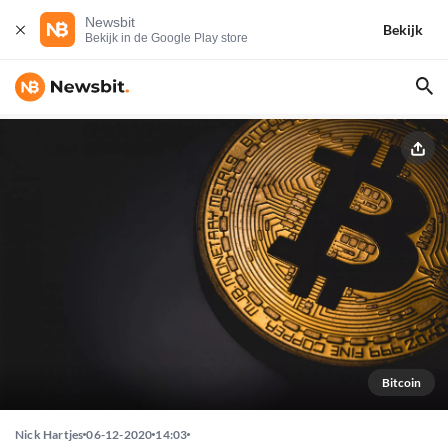
Newsbit
Bekijk
Bekijk in de Google Play store
Bitcoin
Nick Hartjes
06-12-2020
14:03