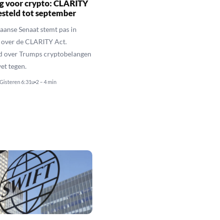
g voor crypto: CLARITY
esteld tot september
anse Senaat stemt pas in
 over de CLARITY Act.
d over Trumps cryptobelangen
et tegen.
Gisteren 6:31u
2 – 4 min