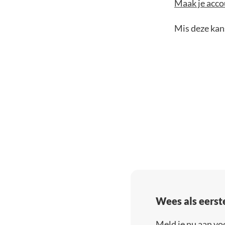
Maak je accou
Mis deze kans
Wees als eerst
Meld je nu aan vo