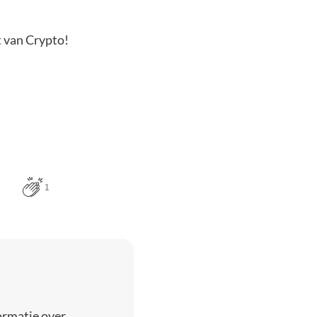
t van Crypto!
1
ormatie over