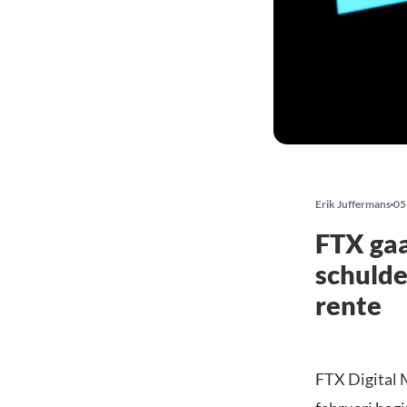
Erik Juffermans
05
FTX gaa
schulde
rente
FTX Digital 