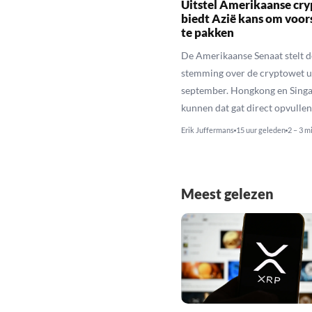
Uitstel Amerikaanse cr
biedt Azië kans om voo
te pakken
De Amerikaanse Senaat stelt d
stemming over de cryptowet ui
september. Hongkong en Sing
kunnen dat gat direct opvullen
Erik Juffermans
15 uur geleden
2 – 3 m
Meest gelezen