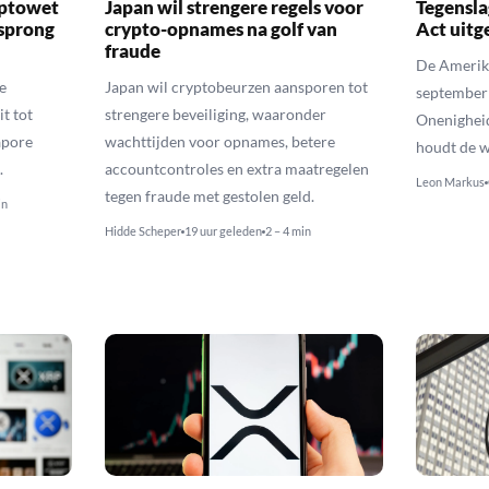
yptowet
Japan wil strengere regels voor
Tegensla
rsprong
crypto-opnames na golf van
Act uitg
fraude
De Amerika
e
Japan wil cryptobeurzen aansporen tot
september
t tot
strengere beveiliging, waaronder
Onenighei
apore
wachttijden voor opnames, betere
houdt de w
.
accountcontroles en extra maatregelen
Leon Markus
tegen fraude met gestolen geld.
in
Hidde Scheper
19 uur geleden
2 – 4 min