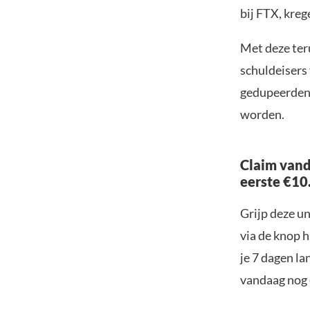
bij FTX, kre
Met deze teru
schuldeisers 
gedupeerden 
worden.
Claim vand
eerste €10
Grijp deze u
via de knop h
je 7 dagen la
vandaag nog e