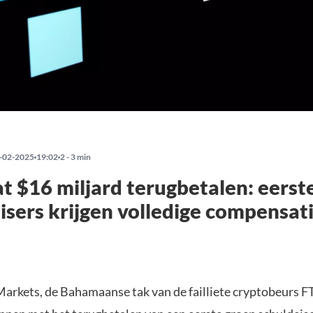
-02-2025
19:02
2 - 3 min
t $16 miljard terugbetalen: eerst
isers krijgen volledige compensat
Markets, de Bahamaanse tak van de failliete cryptobeurs FT