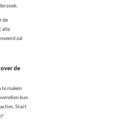
derzoek.
r de
 alle
nseerd zal
 over de
n te maken
Bovendien kun
acties. Start
o!