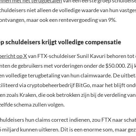
nnen met het terugbetalen
van een eerste groep schuldeis
chuldeisers niet alleen de volledige waarde van hun vastge
ontvangen, maar ook een rentevergoeding van 9%.
ep schuldeisers krijgt volledige compensatie
bericht op X
van FTX-schuldeiser Sunil Kavuri behoren tot 
nten de gebruikers met vorderingen onder de $50.000. Zij
en volledige terugbetaling van hun claimwaarde. De uitbet
liteerd via cryptobeheerbedrijf BitGo, maar het blijft ondu
en zoals Kraken, die ook betrokken zijn bij de verdeling va
zelfde schema zullen volgen.
chuldeisers hun claims correct indienen, zou FTX naar schat
 miljard kunnen uitkeren. Dit is een enorme som, maar gez