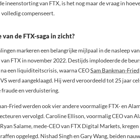
 ineenstorting van FTX, is het nog maar de vraag in hoever
volledig compenseert.
e van de FTX-saga in zicht?
lingen markeren een belangrijke mijlpaal in de nasleep van
t van FTX in november 2022. Destijds implodeerde de beur
 na een liquiditeitscrisis, waarna CEO
Sam Bankman-Fried
e VS werd aangeklaagd. Hij werd veroordeeld tot 25 jaar ce
 fraude en verduistering.
n-Fried werden ook vier andere voormalige FTX- en Ala
ecteuren vervolgd. Caroline Ellison, voormalig CEO van 
 Ryan Salame, mede-CEO van FTX Digital Markets, kregen
raffen opgelegd. Nishad Singh en Gary Wang, beiden nau