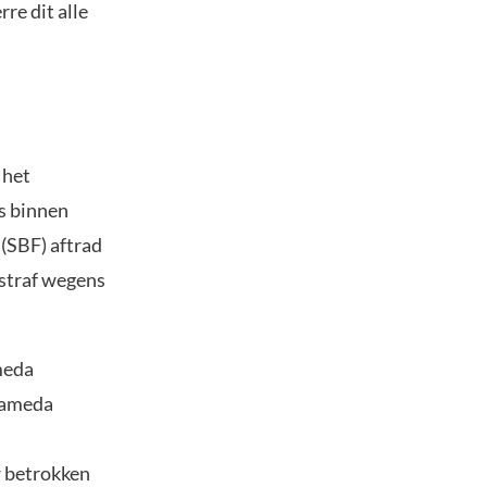
re dit alle
 het
s binnen
(SBF) aftrad
lstraf wegens
meda
Alameda
w betrokken