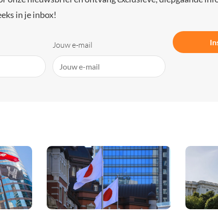
eks in je inbox!
In
Jouw e-mail