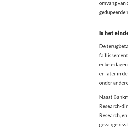
omvang van de
gedupeerden 
Is het eind
De terugbeta
faillissemen
enkele dagen
en later in d
onder andere
Naast Bankma
Research-dir
Research, en
gevangenisst