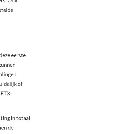
ers. Ook
stelde
deze eerste
 kunnen
alingen
idelijk of
n FTX-
ting in totaal
ien de