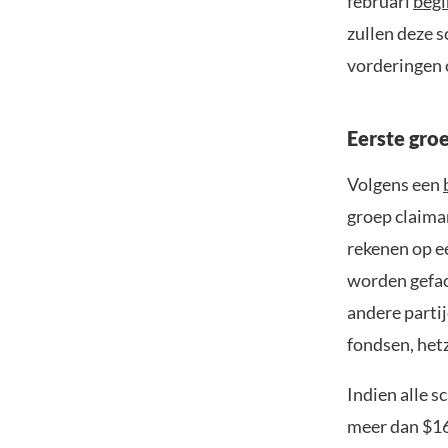
februari
begi
zullen deze s
vorderingen 
Eerste gro
Volgens een
groep claima
rekenen op e
worden gefaci
andere partij
fondsen, het
Indien alle s
meer dan $16