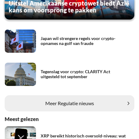
Uitstel Amerikaanse cryptowet biedt Azië
kans om voorsprong te pakken
Japan wil strengere regels voor crypto-
opnames na golf van fraude
Tegenslag voor crypto: CLARITY Act
uitgesteld tot september
Meer Regulatie nieuws
Meest gelezen
XRP bereikt historisch oversold-niveau: wat