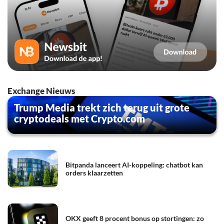
Exchange Nieuws
Trump Media trekt zich terug uit grote
cryptodeals met Crypto.com
Bitpanda lanceert AI-koppeling: chatbot kan
orders klaarzetten
OKX geeft 8 procent bonus op stortingen: zo