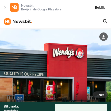
Newsbit
Bekijk
Bekijk in de Google Play store
Beurs
Bitpanda:
Aandelen,