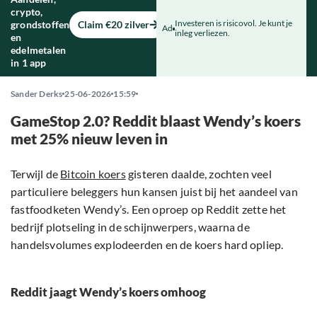
crypto,
Investeren is risicovol. Je kunt je
grondstoffen
Claim €20 zilver
Ad
inleg verliezen.
en
edelmetalen
in 1 app
Sander Derks
25-06-2026
15:59
GameStop 2.0? Reddit blaast Wendy’s koers
met 25% nieuw leven in
Terwijl de
Bitcoin koers
gisteren daalde, zochten veel
particuliere beleggers hun kansen juist bij het aandeel van
fastfoodketen Wendy’s. Een oproep op Reddit zette het
bedrijf plotseling in de schijnwerpers, waarna de
handelsvolumes explodeerden en de koers hard opliep.
Reddit jaagt Wendy’s koers omhoog