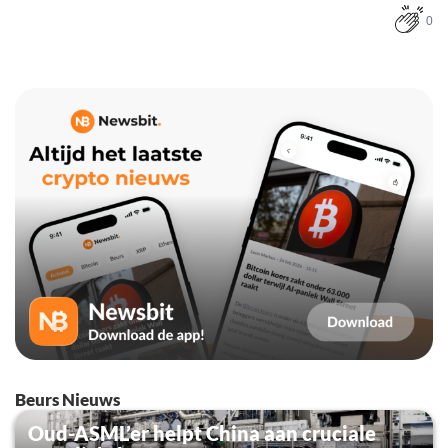
0
Beurs Nieuws
Oud-ASML’er helpt China aan cruciale