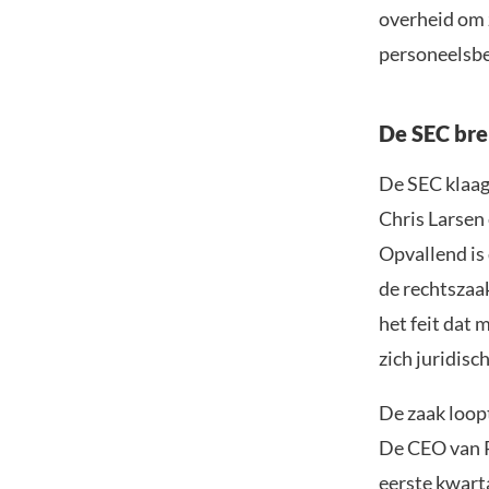
overheid om z
personeelsbes
De SEC bre
De SEC klaag
Chris Larsen 
Opvallend is
de rechtszaak
het feit dat
zich juridisc
De zaak loopt
De CEO van R
eerste kwart