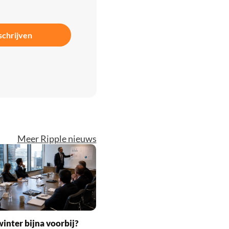
schrijven
Meer Ripple nieuws
inter bijna voorbij?