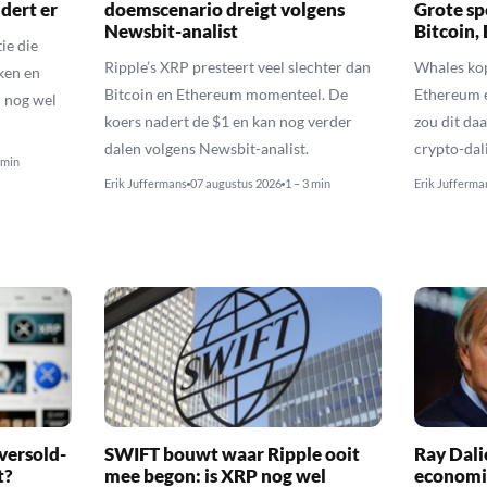
dert er
doemscenario dreigt volgens
Grote sp
Newsbit-analist
Bitcoin,
ie die
Ripple’s XRP presteert veel slechter dan
Whales kop
ken en
Bitcoin en Ethereum momenteel. De
Ethereum 
 nog wel
koers nadert de $1 en kan nog verder
zou dit daa
dalen volgens Newsbit-analist.
crypto-dal
 min
Erik Juffermans
07 augustus 2026
1 – 3 min
Erik Jufferma
versold-
SWIFT bouwt waar Ripple ooit
Ray Dal
t?
mee begon: is XRP nog wel
economi