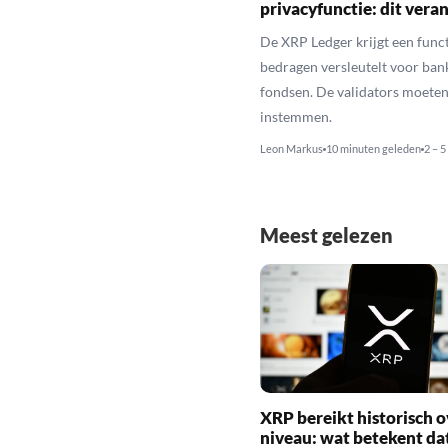
privacyfunctie: dit veran
De XRP Ledger krijgt een funct
bedragen versleutelt voor ban
fondsen. De validators moeten
instemmen.
Leon Markus
10 minuten geleden
2 – 5
Meest gelezen
XRP bereikt historisch o
niveau: wat betekent da