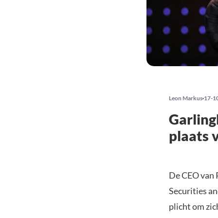
Leon Markus
17-1
Garling
plaats 
De CEO van R
Securities a
plicht om zic