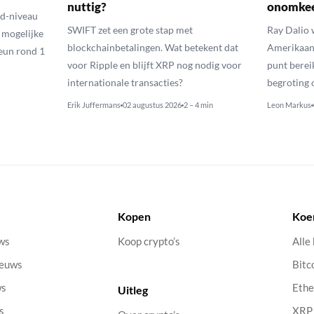
nuttig?
onomkee
ld-niveau
SWIFT zet een grote stap met
Ray Dalio
n mogelijke
blockchainbetalingen. Wat betekent dat
Amerikaans
eun rond 1
voor Ripple en blijft XRP nog nodig voor
punt berei
internationale transacties?
begroting o
Erik Juffermans
02 augustus 2026
2 – 4 min
Leon Markus
Kopen
Koe
uws
Koop crypto’s
Alle
ieuws
Bitc
ws
Eth
Uitleg
s
XRP