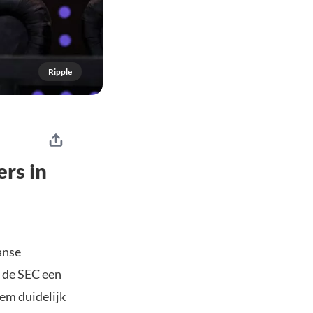
Ripple
rs in
anse
 de SEC een
hem duidelijk