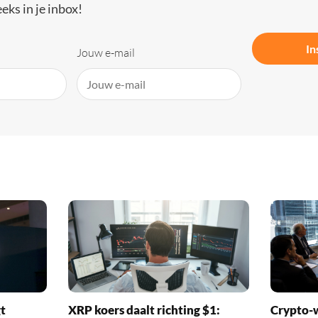
eks in je inbox!
In
Jouw e-mail
t
XRP koers daalt richting $1:
Crypto-w