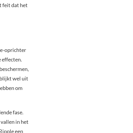
 feit dat het
e-oprichter
 effecten.
e beschermen,
lijkt wel uit
 hebben om
dende fase.
 vallen in het
Ripple een