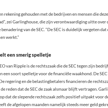
en rekening gehouden met de bedrijven en mensen die dez
d”, zei Garlinghouse, die zijn verontwaardiging uitte over 
 benadering van de SEC. “De SEC is duidelijk vergeten dat
en werkt.”
elt een smerig spelletje
O van Ripple is de rechtszaak die de SEC tegen zijn bedrijf
 een soort spelletje voor de financiële waakhond. De SEC 
 De regering en de belastingbetalers financieren de rechtsz
s de reden dat de SEC de zaak alsmaar blijft vertragen. Gar
s op dat de slepende rechtszaak zelfs positief uitpakt voor 
eft de afgelopen maanden namelijk steeds meer geld gekr