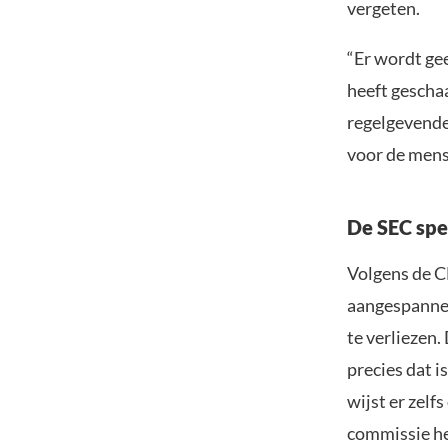
vergeten.
“Er wordt ge
heeft geschaa
regelgevende
voor de mens
De SEC spe
Volgens de CE
aangespannen
te verliezen.
precies dat i
wijst er zelf
commissie he