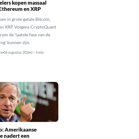
elers kopen massaal
 Ethereum en XRP
en in grote getale Bitcoin,
en XRP. Volgens CryptoQuant
rom de ‘laatste fase van de
ing’ kunnen zijn.
ns
06 augustus 2026
2 – 4 min
io: Amerikaanse
e nadert een