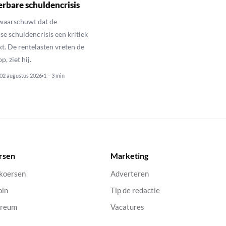
rbare schuldencrisis
 waarschuwt dat de
e schuldencrisis een kritiek
kt. De rentelasten vreten de
p, ziet hij.
02 augustus 2026
1 – 3 min
rsen
Marketing
 koersen
Adverteren
oin
Tip de redactie
ereum
Vacatures