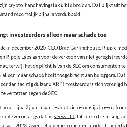
ijn crypto-handhavingstak uit te breiden. Dat blijkt uit het
tand recentelijk bijna is verdubbeld.
ngt investeerders alleen maar schade toe
de in december 2020, CEO Brad Garlinghouse, Ripple med
en Ripple Labs aan voor de verkoop van niet geregistreerde
 dat, terwijl het de plicht is van de SEC om consumenten t
 alleen maar schade heeft toegebracht aan beleggers. Dat b
 meer dan tachtig duizend XRP investeerders zich verenigd
h te verzetten tegen de SEC.
 nu al bijna 2 jaar, maar bevindt zich eindelijk in een afron
ipple zei onlangs dat hij
verwacht
dat er een beslissing zal
aal van 2023. Over het algemeen dichten juridisch experts 