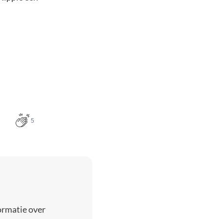
5
ormatie over