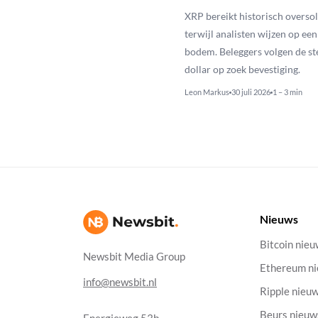
XRP bereikt historisch overso
terwijl analisten wijzen op ee
bodem. Beleggers volgen de st
dollar op zoek bevestiging.
Leon Markus
30 juli 2026
1 – 3 min
Nieuws
Bitcoin nie
Newsbit Media Group
Ethereum n
info@newsbit.nl
Ripple nieu
Beurs nieuw