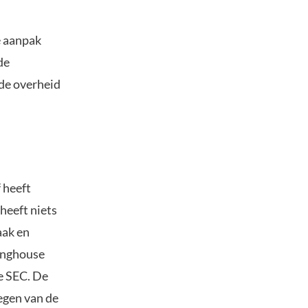
e aanpak
de
 de overheid
 heeft
heeft niets
aak en
linghouse
de SEC. De
egen van de