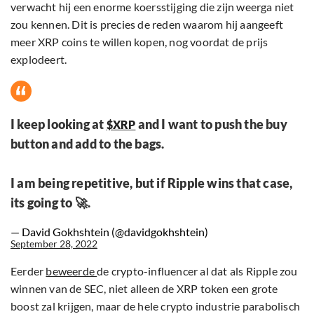
verwacht hij een enorme koersstijging die zijn weerga niet
zou kennen. Dit is precies de reden waarom hij aangeeft
meer XRP coins te willen kopen, nog voordat de prijs
explodeert.
I keep looking at
and I want to push the buy
$XRP
button and add to the bags.
I am being repetitive, but if Ripple wins that case,
its going to 🚀.
— David Gokhshtein (@davidgokhshtein)
September 28, 2022
Eerder
beweerde
de crypto-influencer al dat als Ripple zou
winnen van de SEC, niet alleen de XRP token een grote
boost zal krijgen, maar de hele crypto industrie parabolisch