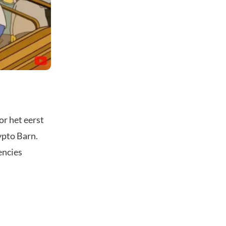
or het eerst
ypto Barn.
encies