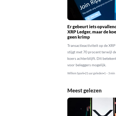
Er gebeurt iets opvallen
XRP Ledger, maar de koe
geen krimp
Transactieactiviteit op de XRP
stijgt met 70 procent terwijl 
koers achterblijft. Dit beteken
voor beleggers mogelijk.
Willem Spork
21 uur geleden
1 – 3 min
Meest gelezen