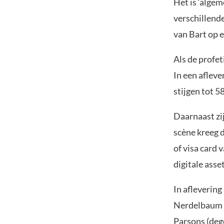
Het is ‘alge
verschillende
van Bart op 
Als de profet
In een aflev
stijgen tot 58
Daarnaast zi
scène kreeg d
of visa card 
digitale asse
In aflevering
Nerdelbaum Fr
Parsons (deg