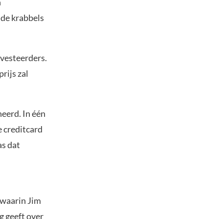
n
 de krabbels
nvesteerders.
rijs zal
eerd. In één
e creditcard
as dat
.
n waarin Jim
g geeft over