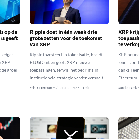
ds op de
Ripple doet in één week drie
XRP krij
rs geeft
grote zetten voor de toekomst
toepassi
van XRP
te verk
 Ledger
Ripple investeert in tokenisatie, breidt
XRP houde
de XRP
RLUSD uit en geeft XRP nieuwe
lenen zon
t de groei
toepassingen, terwijl het bedrijf zijn
dankzij ee
institutionele strategie verder versnelt.
Ethereum.
Erik Juffermans
Gisteren 7:14u
2 – 4 min
Sander Derks