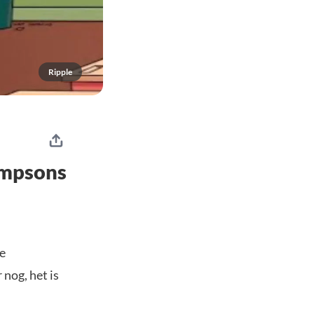
Ripple
impsons
e
nog, het is