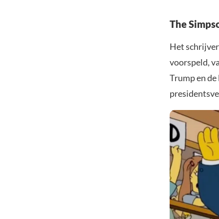
The Simpso
Het schrijve
voorspeld, v
Trump en de 
presidentsve