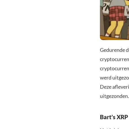
Gedurende de
cryptocurren
cryptocurrenc
werd uitgezo
Deze aflever
uitgezonden.
Bart’s XRP