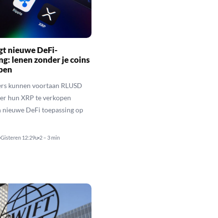
gt nieuwe DeFi-
ng: lenen zonder je coins
open
rs kunnen voortaan RLUSD
der hun XRP te verkopen
n nieuwe DeFi toepassing op
Gisteren 12:29u
2 – 3 min