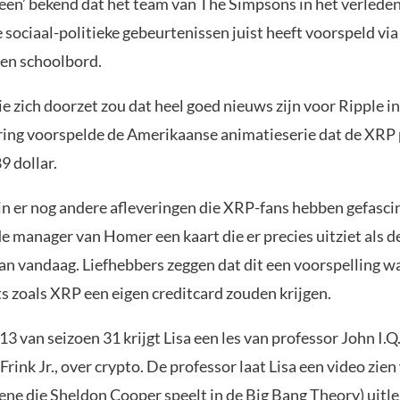
meen’ bekend dat het team van The Simpsons in het verlede
 sociaal-politieke gebeurtenissen juist heeft voorspeld via
een schoolbord.
ie zich doorzet zou dat heel goed nieuws zijn voor Ripple i
ering voorspelde de Amerikaanse animatieserie dat de XRP p
9 dollar.
jn er nog andere afleveringen die XRP-fans hebben gefascin
e manager van Homer een kaart die er precies uitziet als d
van vandaag. Liefhebbers zeggen dat dit een voorspelling w
ts zoals XRP een eigen creditcard zouden krijgen.
 13 van seizoen 31 krijgt Lisa een les van professor John I.Q
ink Jr., over crypto. De professor laat Lisa een video zie
ene die Sheldon Cooper speelt in de Big Bang Theory) uitle