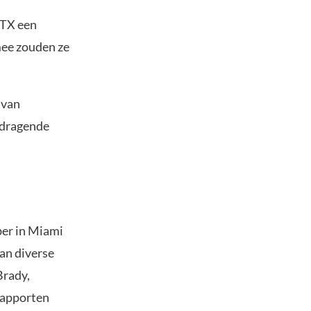
FTX een
mee zouden ze
 van
tdragende
ber in Miami
an diverse
Brady,
rapporten