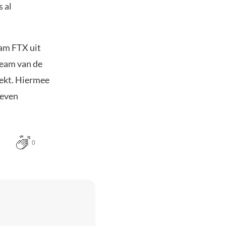
 al
am FTX uit
team van de
eekt. Hiermee
 even
0