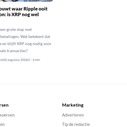
ouwt waar Ripple ooit
n: is XRP nog wel
een grote stap met
betalingen. Wat betekent dat
e en blijft XRP nog nodig voor
nale transacties?
ns
02 augustus 2026
2 – 4 min
rsen
Marketing
 koersen
Adverteren
oin
Tip de redactie