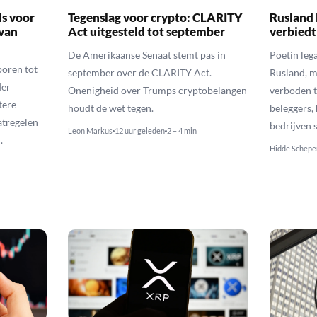
ls voor
Tegenslag voor crypto: CLARITY
Rusland 
van
Act uitgesteld tot september
verbiedt
De Amerikaanse Senaat stemt pas in
Poetin leg
poren tot
september over de CLARITY Act.
Rusland, m
der
Onenigheid over Trumps cryptobelangen
verboden t
tere
houdt de wet tegen.
beleggers,
atregelen
bedrijven 
Leon Markus
12 uur geleden
2 – 4 min
.
Hidde Schepe