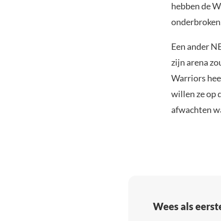
hebben de Wa
onderbroken
Een ander NB
zijn arena z
Warriors hee
willen ze op 
afwachten wat
Wees als eerst