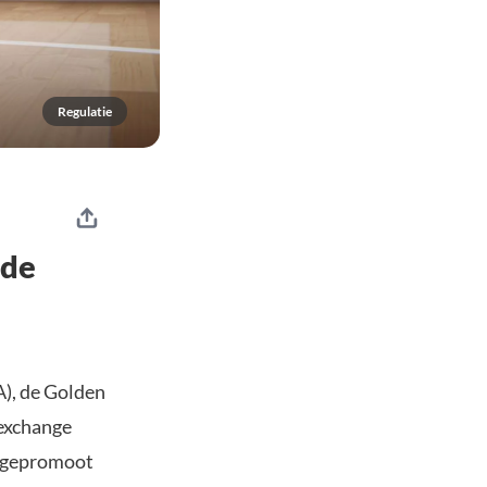
Regulatie
 de
), de Golden
-exchange
r gepromoot