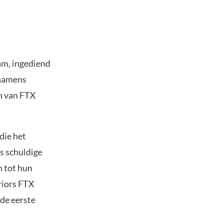
Lam, ingediend
 namens
rm van FTX
die het
s schuldige
 tot hun
riors FTX
 de eerste