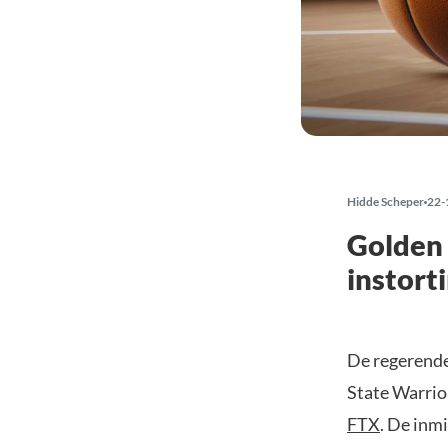
Hidde Scheper
22-
Golden 
instort
De regerende
State Warrio
FTX
. De inm