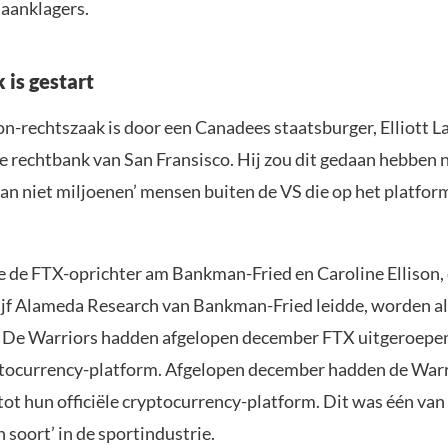
e aanklagers.
 is gestart
on-rechtszaak is door een Canadees staatsburger, Elliott 
ale rechtbank van San Fransisco. Hij zou dit gedaan hebben
dan niet miljoenen’ mensen buiten de VS die op het platfo
 de FTX-oprichter am Bankman-Fried en Caroline Ellison, 
jf Alameda Research van Bankman-Fried leidde, worden al
De Warriors hadden afgelopen december FTX uitgeroepen
yptocurrency-platform. Afgelopen december hadden de War
ot hun officiële cryptocurrency-platform. Dit was één van
n soort’ in de sportindustrie.