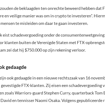
zouden de beklaagden ten onrechte beweerd hebben dat 
re en veilige manier was om in crypto te investeren”. Hier
mensen te misleiden om daar te gaan investeren.
k eist schadevergoeding onder de consumentenwetgeving
oor klanten buiten de Verenigde Staten met FTX-opbrengs
am zei dat hij $750.000 op zijn rekening verloor.
ook gedaagde
zijn ook gedaagde in een nieuwe rechtszaak van 16 novem
S gevestigde FTX-klanten. Zij eisen een schadevergoeding v
 zoals Warriors-guard Stephen Curry, quarterback Tom 
 David en tennisser Naomi Osaka. Volgens gepubliceerde 