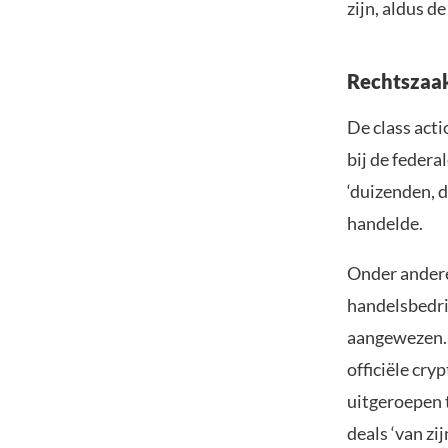
zijn, aldus d
Rechtszaak
De class acti
bij de feder
‘duizenden, 
handelde.
Onder andere
handelsbedri
aangewezen. 
officiële cr
uitgeroepen t
deals ‘van zij