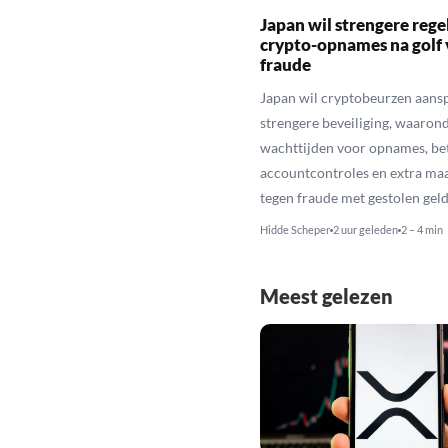
Japan wil strengere rege
crypto-opnames na golf 
fraude
Japan wil cryptobeurzen aans
strengere beveiliging, waaron
wachttijden voor opnames, be
accountcontroles en extra ma
tegen fraude met gestolen geld
Hidde Scheper
2 uur geleden
2 – 4 min
Meest gelezen