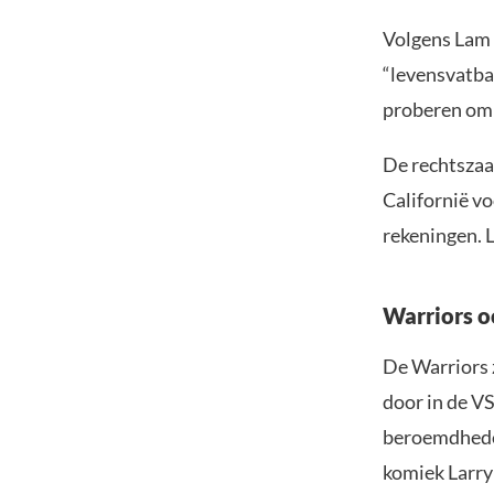
Volgens Lam 
“levensvatba
proberen om 
De rechtszaa
Californië v
rekeningen. L
Warriors 
De Warriors 
door in de V
beroemdheden
komiek Larry