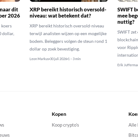
naar dit
XRP bereikt historisch oversold-
SWIFT b
ber 2026
niveau: wat betekent dat?
mee bego
nuttig?
 koers
XRP bereikt historisch oversold-niveau
SWIFT zet 
 dollar,
terwijl analisten wijzen op een mogelijke
blockchain
bodem. Beleggers volgen de steun rond 1
voor Rippl
dollar op zoek bevestiging.
internatio
Leon Markus
30 juli 2026
1 – 3 min
Erik Jufferma
Kopen
Koe
uws
Koop crypto’s
Alle
ieuws
Bitc