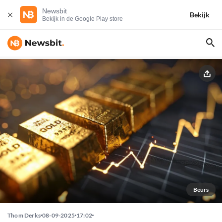
Newsbit
Bekijk
Bekijk in de Google Play store
Beurs
Thom Derks
08-09-2025
17:02