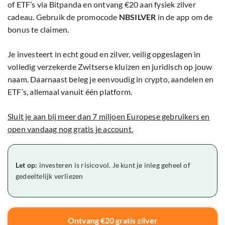
of ETF’s via Bitpanda en ontvang €20 aan fysiek zilver
cadeau. Gebruik de promocode
NBSILVER
in de app om de
bonus te claimen.
Je investeert in echt goud en zilver, veilig opgeslagen in
volledig verzekerde Zwitserse kluizen en juridisch op jouw
naam. Daarnaast beleg je eenvoudig in crypto, aandelen en
ETF’s, allemaal vanuit één platform.
Sluit je aan bij meer dan 7 miljoen Europese gebruikers en
open vandaag nog gratis je account.
Let op:
investeren is risicovol. Je kunt je inleg geheel of
gedeeltelijk verliezen
Ontvang €20 gratis zilver