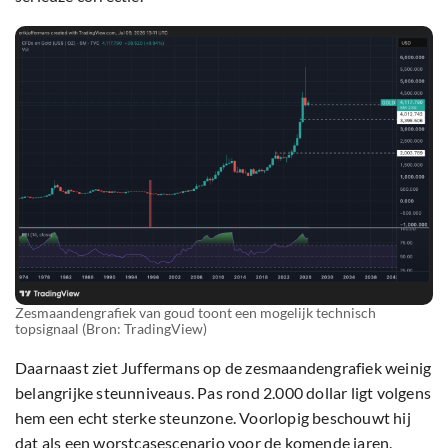
Zesmaandengrafiek van goud toont een mogelijk technisch
topsignaal (Bron: TradingView)
Daarnaast ziet Juffermans op de zesmaandengrafiek weinig
belangrijke steunniveaus. Pas rond 2.000 dollar ligt volgens
hem een echt sterke steunzone. Voorlopig beschouwt hij
dat als een worstcasescenario voor de komende jaren.