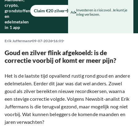
crypto,
Investeren is risicovol. Je kunt je
grondstoffen
Claim €20 zilver
Ad
inleg verliezen.
en
edelmetalen
in 1 app
Erik Juffermans
09-07-2026
16:01
Goud en zilver flink afgekoeld: is de
correctie voorbij of komt er meer pijn?
Het is de laatste tijd opvallend rustig rond goud en andere
edelmetalen. Eerder dit jaar was dat wel anders. Zowel
goud als zilver bereikten nieuwe recordkoersen, waarna
een stevige correctie volgde. Volgens Newsbit-analist Erik
Juffermans is die terugval gezond, maar mogelijk nog niet
voorbij. Wat kunnen beleggers de komende maanden en
jaren verwachten?