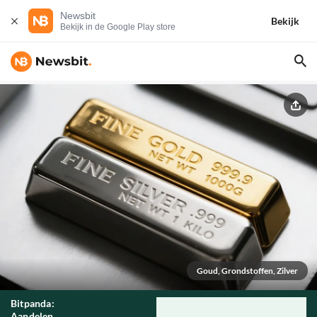
Newsbit
Bekijk
Bekijk in de Google Play store
Goud, Grondstoffen, Zilver
Bitpanda:
Aandelen,