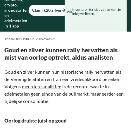
crypto,
Investeren is risicovol. Je kunt je
grondstoffen
Claim €20 zilver
Ad
inleg verliezen.
en
edelmetalen
in 1 app
Thom Derks
08-05-2026
16:26
Goud en zilver kunnen rally hervatten als
mist van oorlog optrekt, aldus analisten
Goud en zilver kunnen hun historische rally hervatten als
de Verenigde Staten en Iran een vredesakkoord bereiken.
Volgens
meerdere analisten
is de recente zwakte in
edelmetalen geen einde van de bullmarkt, maar eerder een
tijdelijke consolidatie.
Oorlog drukte juist op goud