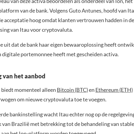
veau van deze activa beoordelen als onderdeel van Ion, het
platform van de bank. Volgens Guto Antunes, hoofd van Ita
de acceptatie hoog omdat klanten vertrouwen hadden in d
ing van Itau voor cryptovaluta.
e uit dat de bank haar eigen bewaaroplossing heeft ontwik
en digitale portemonnee heeft met gescheiden activa.
g van het aanbod
 biedt momenteel alleen
Bitcoin (BTC)
en
Ethereum (ETH)
rwogen om nieuwe cryptovaluta toe te voegen.
rde bankinstelling wacht Itau echter nog op de regelgevin
k van Brazilië met betrekking tot de behandeling van stabl
 aan het Ion-platform worden toegevoegd.