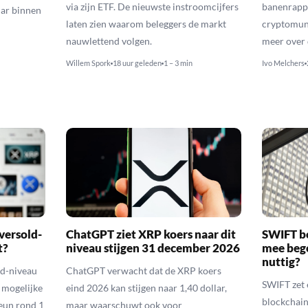
via zijn ETF. De nieuwste instroomcijfers
banenrappo
lar binnen
laten zien waarom beleggers de markt
cryptomunt
nauwlettend volgen.
meer over 
Willem Spork
18 uur geleden
1 – 3 min
Ivo Melchers
versold-
ChatGPT ziet XRP koers naar dit
SWIFT b
t?
niveau stijgen 31 december 2026
mee bego
nuttig?
ld-niveau
ChatGPT verwacht dat de XRP koers
SWIFT zet 
n mogelijke
eind 2026 kan stijgen naar 1,40 dollar,
blockchain
eun rond 1
maar waarschuwt ook voor