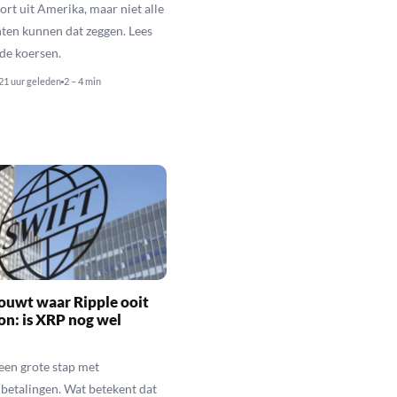
rt uit Amerika, maar niet alle
en kunnen dat zeggen. Lees
de koersen.
21 uur geleden
2 – 4 min
ouwt waar Ripple ooit
n: is XRP nog wel
een grote stap met
betalingen. Wat betekent dat