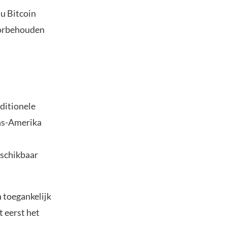
nu Bitcoin
voorbehouden
ditionele
jns-Amerika
eschikbaar
 toegankelijk
t eerst het