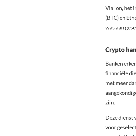
Via Ion, het 
(BTC) en Eth
was aan gese
Crypto han
Banken erken
financiële di
met meer dan
aangekondigd
zijn.
Deze dienst 
voor geselect