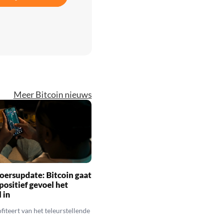
Meer Bitcoin nieuws
oersupdate: Bitcoin gaat
positief gevoel het
 in
fiteert van het teleurstellende