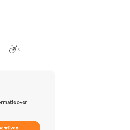
0
ormatie over
schrijven