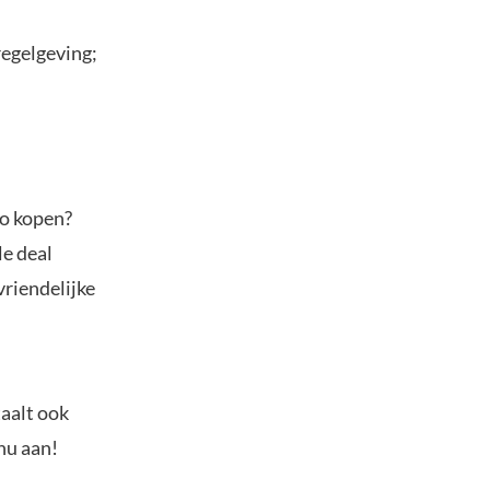
regelgeving;
to kopen?
le deal
vriendelijke
.
taalt ook
nu aan!