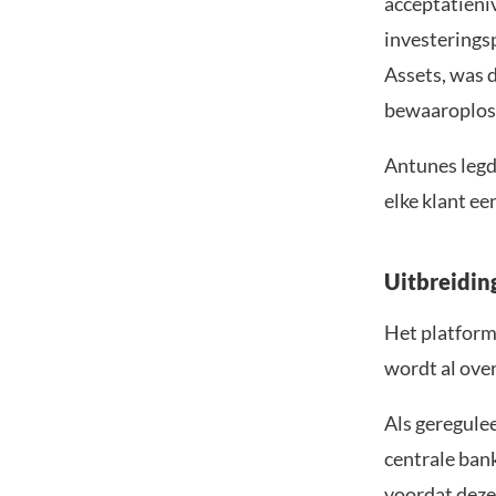
acceptatieni
investerings
Assets, was 
bewaaroploss
Antunes legd
elke klant e
Uitbreidin
Het platform
wordt al ove
Als geregulee
centrale ban
voordat deze