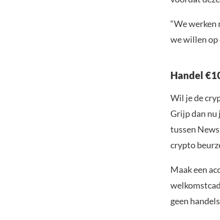
“We werken n
we willen op
Handel €10
Wil je de cr
Grijp dan nu 
tussen Newsb
crypto beurze
Maak een acc
welkomstcadea
geen handelsk