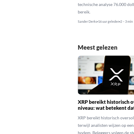
technische analyse 76.000 dol
bereik.
Sander Derks
16 uur geleden
2 – 3 min
Meest gelezen
XRP bereikt historisch o
niveau: wat betekent da
XRP bereikt historisch overso
terwijl analisten wijzen op ee
bodem. Beleggers volgen de st