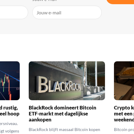
d rustig,
BlackRock domineert Bitcoin
Crypto k
veel hoop
ETF-markt met dagelijkse
met een 
aankopen
weekend
ersniveau.
BlackRock blijft massaal Bitcoin kopen
Bitcoin pro
igt volgens