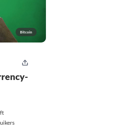
Bitcoin
rrency-
ft
uikers