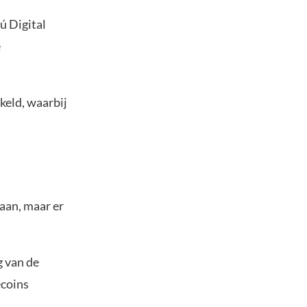
ú Digital
e
keld, waarbij
aan, maar er
g van de
ecoins