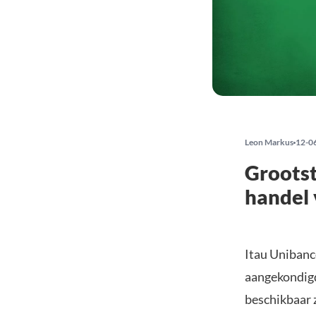
Leon Markus
12-0
Grootst
handel 
Itau Unibanco
aangekondigd
beschikbaar z