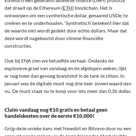
Ethena is een gedecentraliseerde finance (DeFi) protocol
dat draait op de Ethereum (
ETH
) blockchain. Het is
ontworpen om een synthetische dollar, genaamd USDe, te
creëren en te onderhouden. ‘Synthetisch’ betekent hier dat
de waarde niet wordt gedekt door echte dollars. Maar dat
deze wordt nagebootst door slimme financiële
constructies.
Ook bij ENA zien we hetzelfde verhaal. Ondanks de
explosieve groei van vandaag en de afgelopen weken, lijkt
er nog meer dan genoeg brandstof in de tank te zitten. In
januari was de digitale munt nog drie keer zoveel waard dan
nu. De munt staat nu te koop voor iets meer dan 0,36 dollar.
Claim vandaag nog €10 gratis en betaal geen
handelskosten over de eerste €10.000!
Grijp deze unieke kans met Newsbit en Bitvavo door nu een
account aan te maken via de knop hieronder. Stort slechts