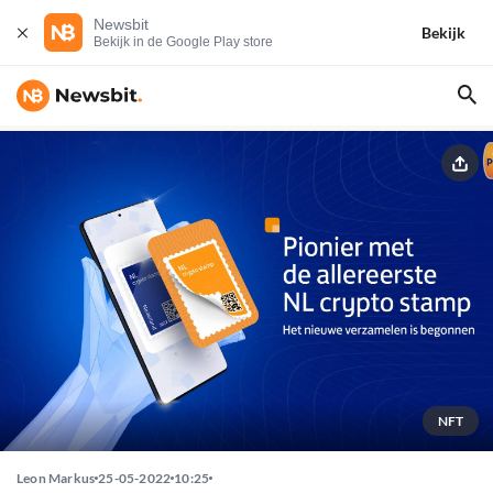
Newsbit
Bekijk
Bekijk in de Google Play store
NFT
Leon Markus
25-05-2022
10:25