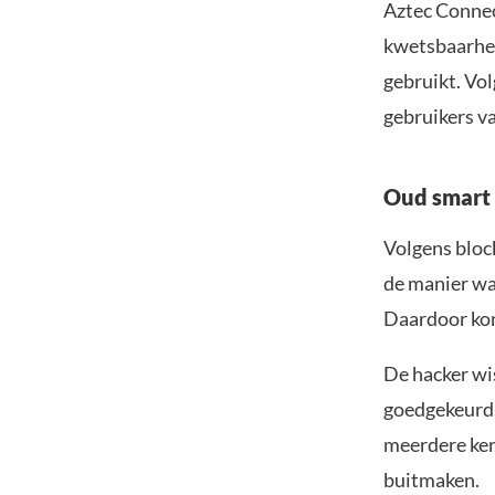
Aztec Connec
kwetsbaarhei
gebruikt. Vo
gebruikers v
Oud smart 
Volgens bloc
de manier wa
Daardoor kon
De hacker wi
goedgekeurd.
meerdere ker
buitmaken.