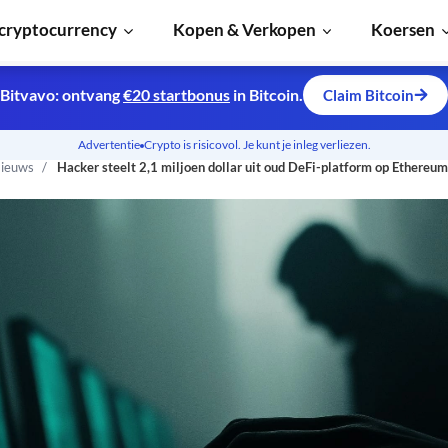
cryptocurrency
Kopen & Verkopen
Koersen
Bitvavo: ontvang
€20 startbonus
in Bitcoin.
Claim Bitcoin
Advertentie
Crypto is risicovol. Je kunt je inleg verliezen.
ieuws
Hacker steelt 2,1 miljoen dollar uit oud DeFi-platform op Ethereum