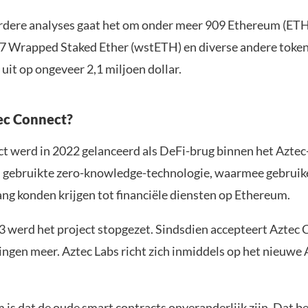
dere analyses gaat het om onder meer 909 Ethereum (ETH
67 Wrapped Staked Ether (wstETH) en diverse andere token
it op ongeveer 2,1 miljoen dollar.
ec Connect?
t werd in 2022 gelanceerd als DeFi-brug binnen het Azte
 gebruikte zero-knowledge-technologie, waarmee gebruik
ang konden krijgen tot financiële diensten op Ethereum.
3 werd het project stopgezet. Sindsdien accepteert Aztec
ingen meer. Aztec Labs richt zich inmiddels op het nieuwe 
is dat de oude smart contracts onveranderlijk zijn. Dat b