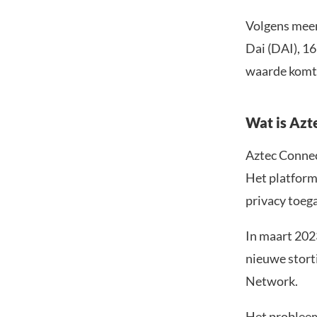
Volgens meer
Dai (DAI), 1
waarde komt u
Wat is Azt
Aztec Connec
Het platform
privacy toeg
In maart 202
nieuwe stort
Network.
Het probleem 