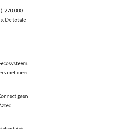
), 270.000
s. De totale
c-ecosysteem.
ers met meer
 Connect geen
Aztec
etekent dat