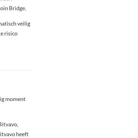
oin Bridge.
matisch veilig
e risico
stig moment
Bitvavo,
Bitvavo heeft