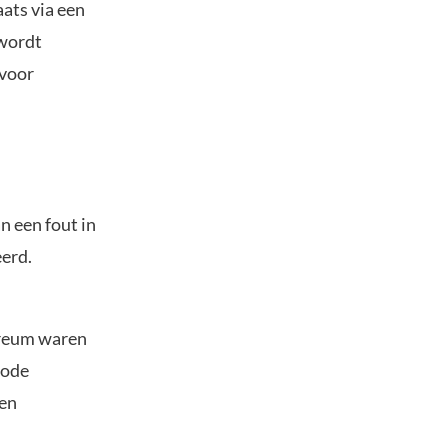
ats via een
 wordt
 voor
n een fout in
erd.
ereum waren
hode
ten