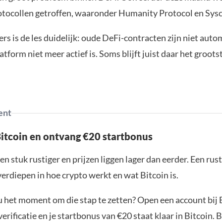
tocollen getroffen, waaronder Humanity Protocol en Sysc
rs is de les duidelijk: oude DeFi-contracten zijn niet auto
tform niet meer actief is. Soms blijft juist daar het grootst
ent
Bitcoin en ontvang €20 startbonus
en stuk rustiger en prijzen liggen lager dan eerder. Een ru
verdiepen in hoe crypto werkt en wat Bitcoin is.
ou het moment om die stap te zetten? Open een account bij 
erificatie en je startbonus van €20 staat klaar in Bitcoin. 