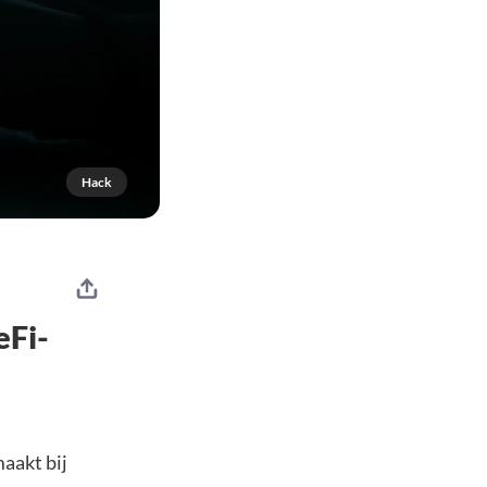
Hack
eFi-
aakt bij