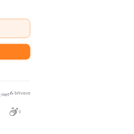
 met
0