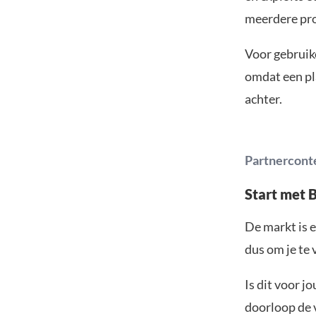
meerdere pro
Voor gebruike
omdat een pla
achter.
Partnercont
Start met 
De markt is e
dus om je te 
Is dit voor j
doorloop de v