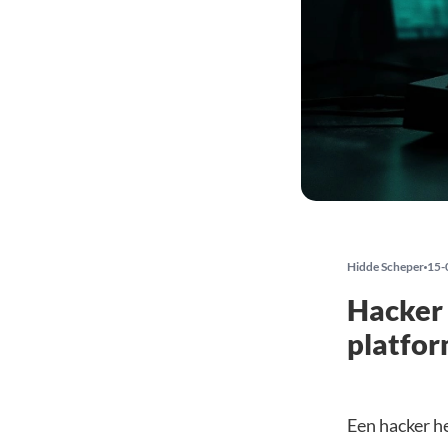
Hidde Scheper
15-
Hacker 
platfo
Een hacker h