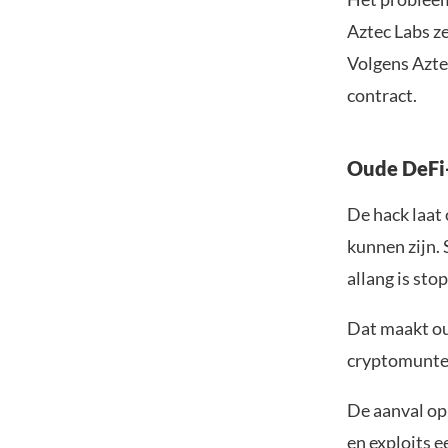
Aztec Labs z
Volgens Azte
contract.
Oude DeFi-
De hack laat 
kunnen zijn. 
allang is sto
Dat maakt ou
cryptomunten
De aanval op 
en exploits 