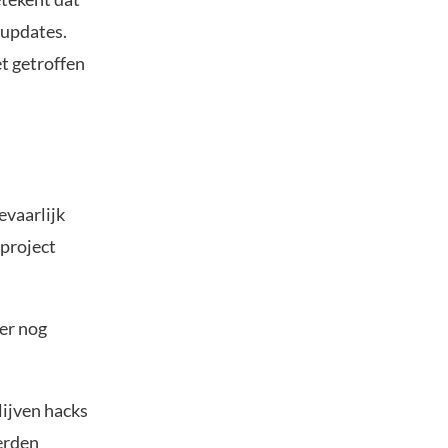
supdates.
t getroffen
evaarlijk
 project
er nog
lijven hacks
erden