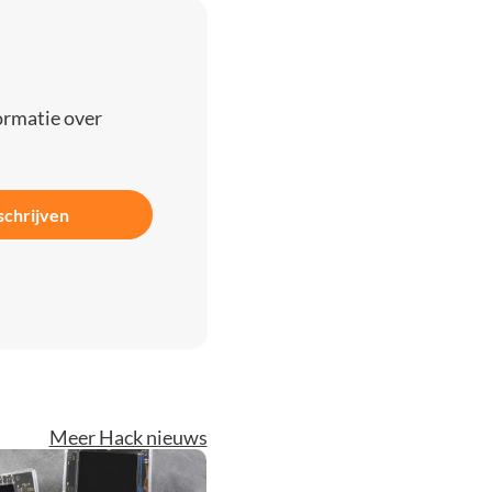
ormatie over
schrijven
Meer Hack nieuws