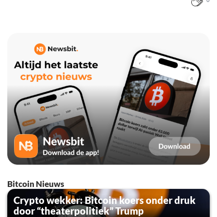
0
Bitcoin Nieuws
Crypto wekker: Bitcoin koers onder druk
door “theaterpolitiek” Trump