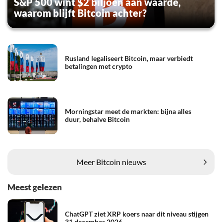
S&P 500 wint $2 biljoen aan waarde,
waarom blijft Bitcoin achter?
Rusland legaliseert Bitcoin, maar verbiedt
betalingen met crypto
Morningstar meet de markten: bijna alles
duur, behalve Bitcoin
Meer Bitcoin nieuws
Meest gelezen
ChatGPT ziet XRP koers naar dit niveau stijgen
31 december 2026