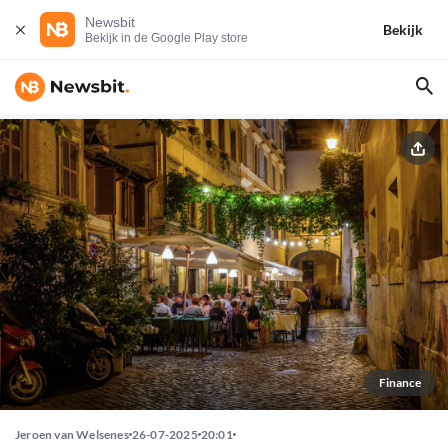
Newsbit
Bekijk
Bekijk in de Google Play store
Finance
Jeroen van Welsenes
26-07-2025
20:01