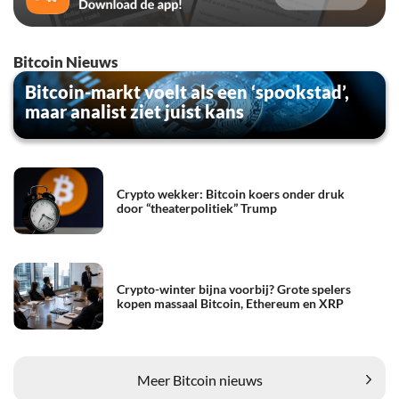
Bitcoin Nieuws
Bitcoin-markt voelt als een ‘spookstad’,
maar analist ziet juist kans
Crypto wekker: Bitcoin koers onder druk
door “theaterpolitiek” Trump
Crypto-winter bijna voorbij? Grote spelers
kopen massaal Bitcoin, Ethereum en XRP
Meer Bitcoin nieuws