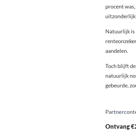
procent was, 
uitzonderlijk
Natuurlijk i
renteonzekerh
aandelen.
Toch blijft d
natuurlijk no
gebeurde, zou
Partnercont
Ontvang €2