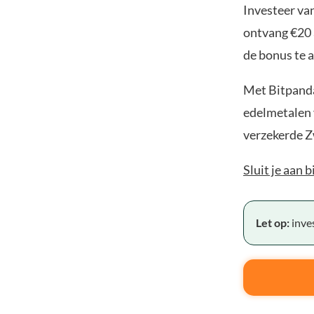
Investeer van
ontvang €20 
de bonus te a
Met Bitpanda
edelmetalen v
verzekerde Z
Sluit je aan 
Let op:
inves