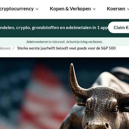
cryptocurrency
Kopen & Verkopen
Koersen
ndelen, crypto, grondstoffen en edelmetalen in 1 app
Claim €
Ad
Investeren is risicovol. Je kunt je inleg verliezen.
Nieuws
Sterke eerste jaarhelft belooft veel goeds voor de S&P 500