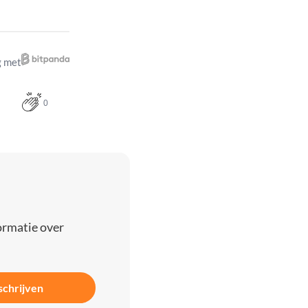
 met
0
ormatie over
schrijven