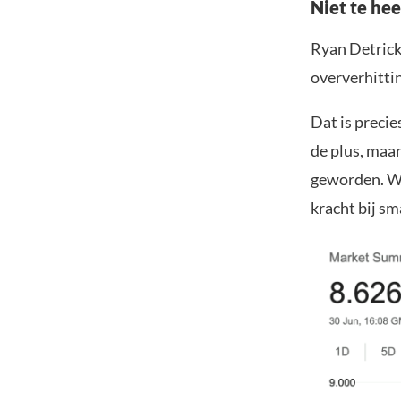
Niet te hee
Ryan Detrick
oververhittin
Dat is precie
de plus, maar
geworden. Wa
kracht bij s