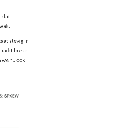
n dat
zwak.
aat stevig in
e markt breder
n we nu ook