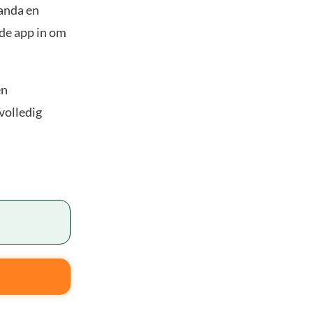
panda en
 de app in om
en
volledig