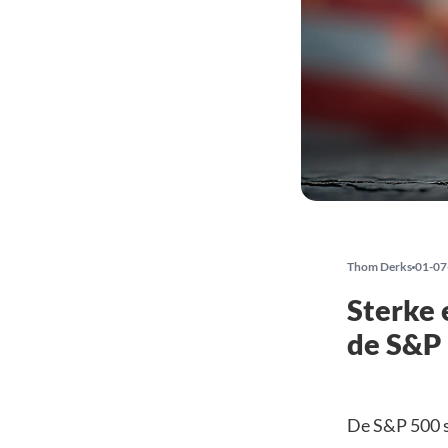
Thom Derks
01-07
Sterke 
de S&P
De S&P 500 s