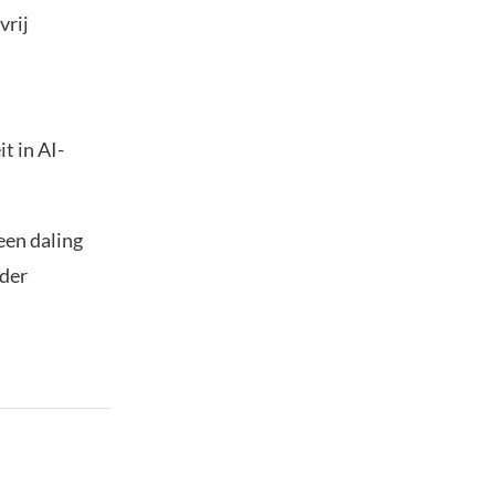
vrij
t in AI-
een daling
rder