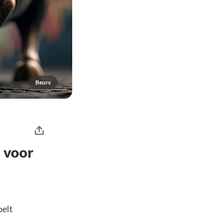
Beurs
s voor
oelt