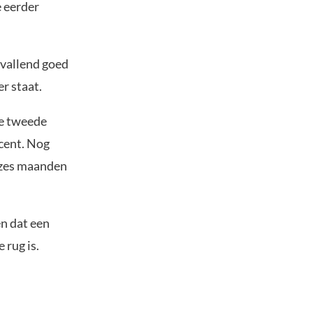
e eerder
vallend goed
r staat.
de tweede
ocent. Nog
e zes maanden
en dat een
 rug is.