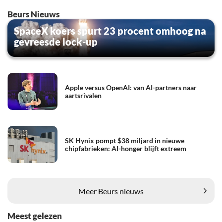
Beurs Nieuws
SpaceX koers spurt 23 procent omhoog na
gevreesde lock-up
Apple versus OpenAI: van AI-partners naar
aartsrivalen
SK Hynix pompt $38 miljard in nieuwe
chipfabrieken: AI-honger blijft extreem
Meer Beurs nieuws
Meest gelezen