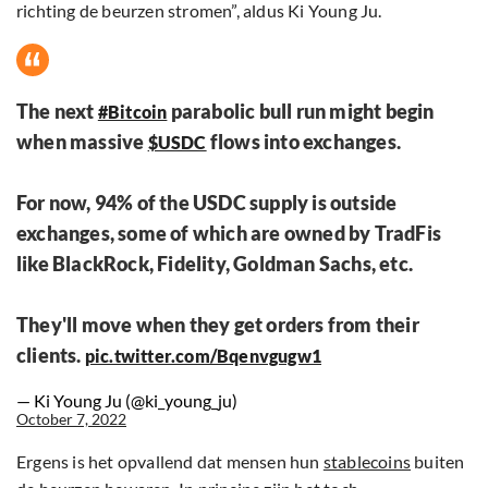
richting de beurzen stromen”, aldus Ki Young Ju.
The next
parabolic bull run might begin
#Bitcoin
when massive
flows into exchanges.
$USDC
For now, 94% of the USDC supply is outside
exchanges, some of which are owned by TradFis
like BlackRock, Fidelity, Goldman Sachs, etc.
They'll move when they get orders from their
clients.
pic.twitter.com/Bqenvgugw1
— Ki Young Ju (@ki_young_ju)
October 7, 2022
Ergens is het opvallend dat mensen hun
stablecoins
buiten